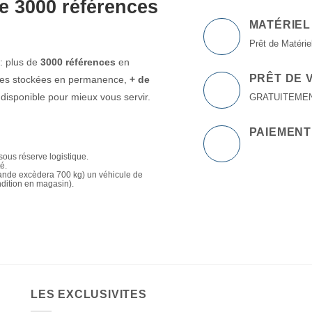
e 3000 références
MATÉRIEL
Prêt de Matériel
: plus de
3000 références
en
PRÊT DE 
ttes stockées en permanence,
+ de
isponible pour mieux vous servir.
GRATUITEMENT à
PAIEMENT
sous réserve logistique.
té.
mande excèdera 700 kg) un véhicule de
ndition en magasin).
LES EXCLUSIVITES