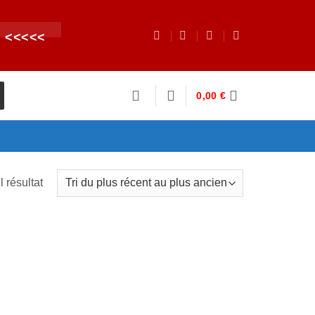
 <<<<<
0,00
€
l résultat