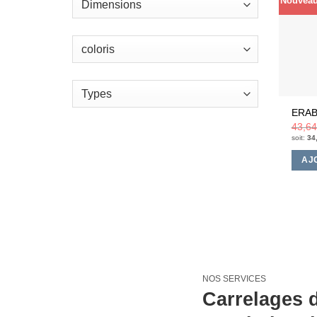
Nouvea
ERAB
43,6
soit:
34
AJ
NOS SERVICES
Carrelages d