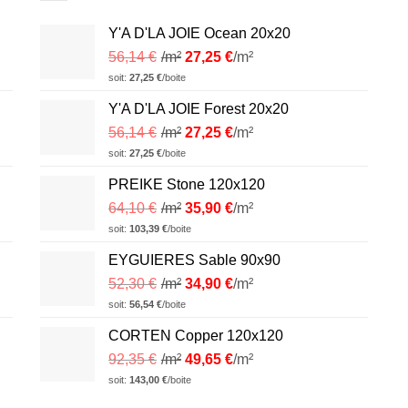
Y'A D'LA JOIE Ocean 20x20
56,14
€
/m²
27,25
€
/m²
soit:
27,25
€
/boite
Y'A D'LA JOIE Forest 20x20
56,14
€
/m²
27,25
€
/m²
soit:
27,25
€
/boite
PREIKE Stone 120x120
64,10
€
/m²
35,90
€
/m²
soit:
103,39
€
/boite
EYGUIERES Sable 90x90
52,30
€
/m²
34,90
€
/m²
soit:
56,54
€
/boite
CORTEN Copper 120x120
92,35
€
/m²
49,65
€
/m²
soit:
143,00
€
/boite