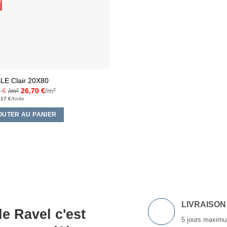
u
LE Clair 20X80
4
€
/m²
26,70
€
/m²
,17
€
/boite
OUTER AU PANIER
LIVRAISON
e Ravel c'est
5 jours maximu