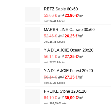
RETZ Sable 60x60
53,66
€
/m²
23,90
€
/m²
soit:
34,41
€
/boite
MARBRILINE Carrare 30x60
52,46
€
/m²
26,25
€
/m²
soit:
28,35
€
/boite
Y'A D'LA JOIE Ocean 20x20
56,14
€
/m²
27,25
€
/m²
soit:
27,25
€
/boite
Y'A D'LA JOIE Forest 20x20
56,14
€
/m²
27,25
€
/m²
soit:
27,25
€
/boite
PREIKE Stone 120x120
64,10
€
/m²
35,90
€
/m²
soit:
103,39
€
/boite