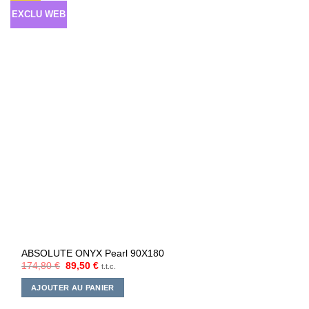
d’envies
EXCLU WEB
ABSOLUTE ONYX Pearl 90X180
Le
Le
174,80
€
89,50
€
t.t.c.
prix
prix
initial
actuel
AJOUTER AU PANIER
était :
est :
174,80 €.
89,50 €.