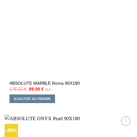
ABSOLUTE MARBLE Roma 90X180
Le
Le
175,52
€
89,50
€
t.t.c.
prix
prix
initial
actuel
AJOUTER AU PANIER
était :
est :
175,52 €.
89,50 €.
-49%
Ajouter
à la liste