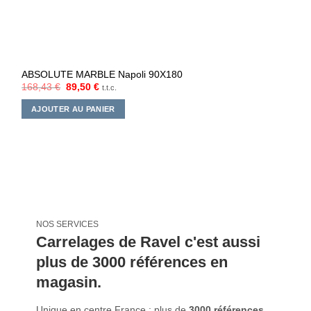
ABSOLUTE MARBLE Napoli 90X180
Le
Le
168,43
€
89,50
€
t.t.c.
prix
prix
initial
actuel
AJOUTER AU PANIER
était :
est :
168,43 €.
89,50 €.
NOS SERVICES
Carrelages de Ravel c'est aussi
plus de 3000 références en
magasin.
Unique en centre France : plus de
3000 références