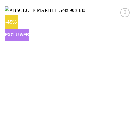
-49%
Ajouter
à la liste
d’envies
EXCLU WEB