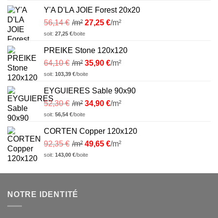
Y'A D'LA JOIE Forest 20x20
56,14
€
/m²
27,25
€
/m²
soit:
27,25
€
/boite
PREIKE Stone 120x120
64,10
€
/m²
35,90
€
/m²
soit:
103,39
€
/boite
EYGUIERES Sable 90x90
52,30
€
/m²
34,90
€
/m²
soit:
56,54
€
/boite
CORTEN Copper 120x120
92,35
€
/m²
49,65
€
/m²
soit:
143,00
€
/boite
NOTRE IDENTITÉ