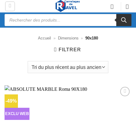
Passer
au
Recherche
contenu
de
produits
Accueil
»
Dimensions
»
90x180
FILTRER
-49%
Ajouter
à la liste
d’envies
EXCLU WEB