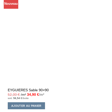
Nouveau
EYGUIERES Sable 90×90
52,30
€
/m²
34,90
€
/m²
soit:
56,54
€
/boite
AJOUTER AU PANIER