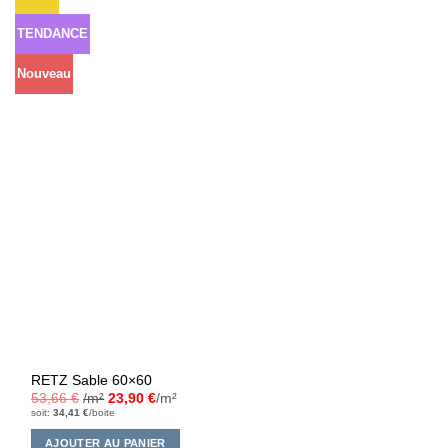
à la liste
d’envies
TENDANCE
Nouveau
RETZ Sable 60×60
53,66
€
/m²
23,90
€
/m²
soit:
34,41
€
/boite
AJOUTER AU PANIER