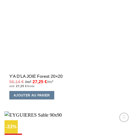
Y’A D’LA JOIE Forest 20×20
56,14
€
/m²
27,25
€
/m²
soit:
27,25
€
/boite
AJOUTER AU PANIER
-33%
Ajouter
à la liste
d’envies