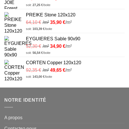
soit:
27,25
€
/boite
PREIKE Stone 120x120
64,10
€
/m²
35,90
€
/m²
soit:
103,39
€
/boite
EYGUIERES Sable 90x90
52,30
€
/m²
34,90
€
/m²
soit:
56,54
€
/boite
CORTEN Copper 120x120
92,35
€
/m²
49,65
€
/m²
soit:
143,00
€
/boite
NOTRE IDENTITÉ
A propos
Contactez-nous