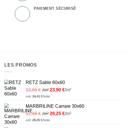
PAIEMENT SÉCURISÉ
LES PROMOS
RETZ Sable 60x60
53,66
€
/m²
23,90
€
/m²
soit:
34,41
€
/boite
MARBRILINE Carrare 30x60
52,46
€
/m²
26,25
€
/m²
soit:
28,35
€
/boite