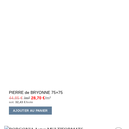
PIERRE de BRYONNE 75×75
44,85
€
/m²
28,70
€
/m²
soit:
32,43
€
/boite
AJOUTER AU PANIER