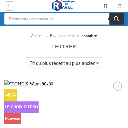
Passer
au
Recherche
contenu
de
produits
Accueil
»
Environnement
»
chambre
FILTRER
-49%
Ajouter
à la liste
d’envies
LE CHOIX DU PRO
Nouveau