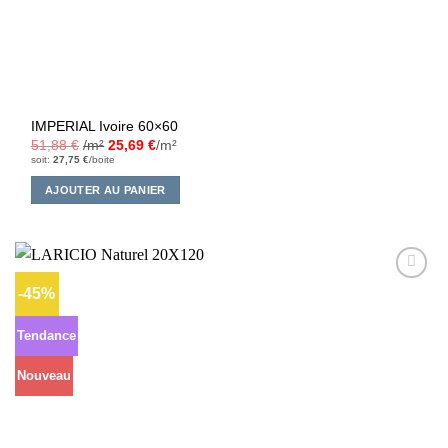
IMPERIAL Ivoire 60×60
51,88
€
/m²
25,69
€
/m²
soit:
27,75
€
/boite
AJOUTER AU PANIER
-45%
Ajouter
à la liste
d’envies
Tendance
Nouveau