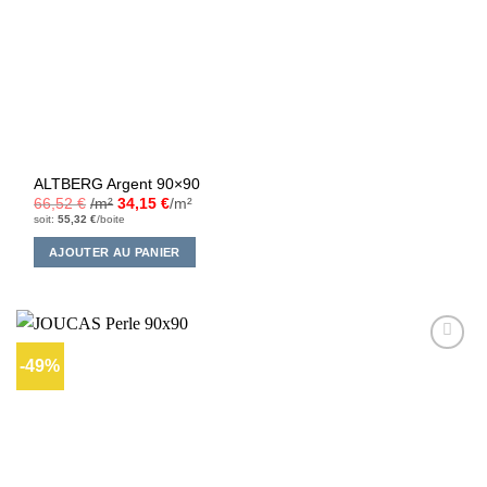
ALTBERG Argent 90×90
66,52
€
/m²
34,15
€
/m²
soit:
55,32
€
/boite
AJOUTER AU PANIER
-49%
Ajouter
à la liste
d’envies