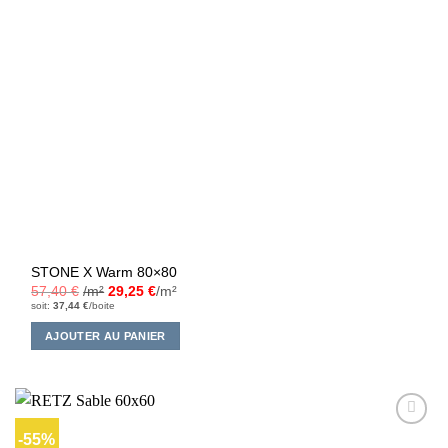
STONE X Warm 80×80
57,40
€
/m²
29,25
€
/m²
soit:
37,44
€
/boite
AJOUTER AU PANIER
-55%
Ajouter