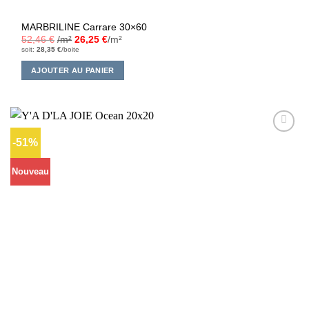
MARBRILINE Carrare 30×60
52,46
€
/m²
26,25
€
/m²
soit:
28,35
€
/boite
AJOUTER AU PANIER
-51%
Ajouter
à la liste
d’envies
Nouveau