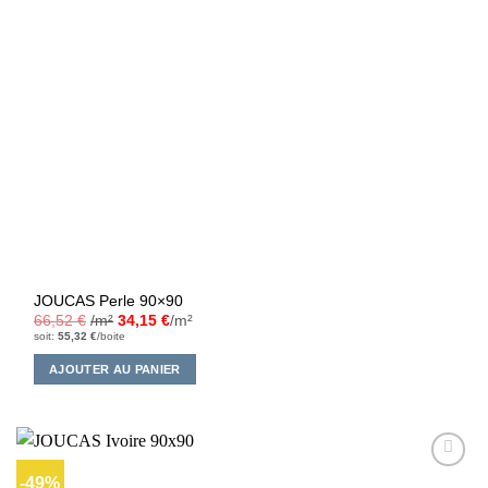
JOUCAS Perle 90×90
66,52
€
/m²
34,15
€
/m²
soit:
55,32
€
/boite
AJOUTER AU PANIER
-49%
Ajouter