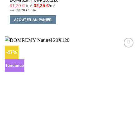
DOMREMY Ciré 20X120
61,20
€
/m²
32,25
€
/m²
soit:
38,70
€
/boite
AJOUTER AU PANIER
-47%
Ajouter
à la liste
d’envies
Tendance