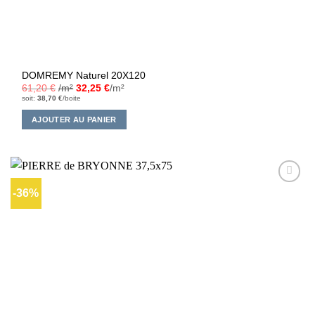
DOMREMY Naturel 20X120
61,20
€
/m²
32,25
€
/m²
soit:
38,70
€
/boite
AJOUTER AU PANIER
-36%
Ajouter
à la liste
d’envies