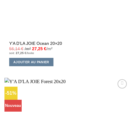
Y’A D’LA JOIE Ocean 20×20
56,14
€
/m²
27,25
€
/m²
soit:
27,25
€
/boite
AJOUTER AU PANIER
-51%
Ajouter
à la liste
d’envies
Nouveau