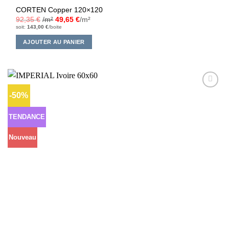
CORTEN Copper 120×120
92,35
€
/m²
49,65
€
/m²
soit:
143,00
€
/boite
AJOUTER AU PANIER
-50%
Ajouter
à la liste
d’envies
TENDANCE
Nouveau