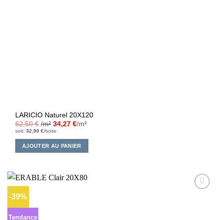
LARICIO Naturel 20X120
62,50
€
/m²
34,27
€
/m²
soit:
32,90
€
/boite
AJOUTER AU PANIER
-39%
Ajouter
à la liste
d’envies
Tendance