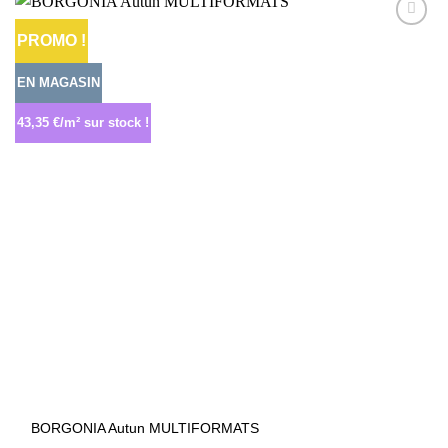
PROMO !
Ajouter
à la liste
d’envies
EN MAGASIN
43,35 €/m² sur stock !
BORGONIA Autun MULTIFORMATS