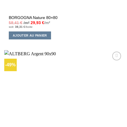
BORGOGNA Nature 80×80
58,41
€
/m²
29,93
€
/m²
soit:
38,31
€
/boite
AJOUTER AU PANIER
-49%
Ajouter
à la liste
d’envies