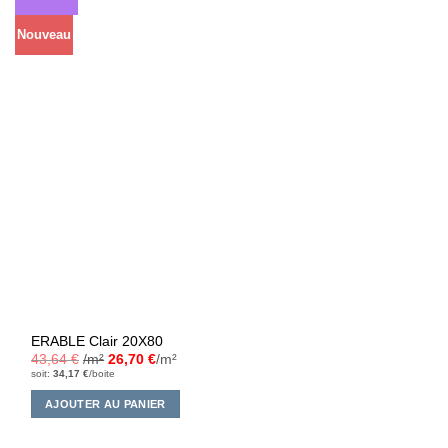
Nouveau
ERABLE Clair 20X80
43,64
€
/m²
26,70
€
/m²
soit:
34,17
€
/boite
AJOUTER AU PANIER