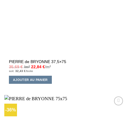
PIERRE de BRYONNE 37,5×75
35,69
€
/m²
22,84
€
/m²
soit:
32,43
€
/boite
AJOUTER AU PANIER
-36%
Ajouter
à la liste
d’envies