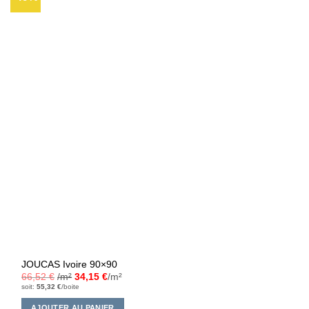
à la liste
d’envies
JOUCAS Ivoire 90×90
66,52
€
/m²
34,15
€
/m²
soit:
55,32
€
/boite
AJOUTER AU PANIER