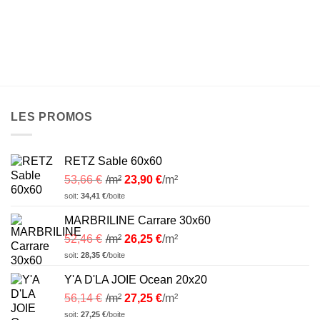
LES PROMOS
RETZ Sable 60x60
53,66
€
/m²
23,90
€
/m²
soit:
34,41
€
/boite
MARBRILINE Carrare 30x60
52,46
€
/m²
26,25
€
/m²
soit:
28,35
€
/boite
Y'A D'LA JOIE Ocean 20x20
56,14
€
/m²
27,25
€
/m²
soit:
27,25
€
/boite