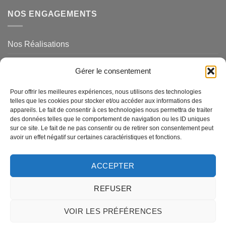
NOS ENGAGEMENTS
Nos Réalisations
Mentions légales et politique de confidentialité
Gérer le consentement
NOS SERVICES
Pour offrir les meilleures expériences, nous utilisons des technologies
telles que les cookies pour stocker et/ou accéder aux informations des
appareils. Le fait de consentir à ces technologies nous permettra de traiter
des données telles que le comportement de navigation ou les ID uniques
Magasins de Ravel
sur ce site. Le fait de ne pas consentir ou de retirer son consentement peut
avoir un effet négatif sur certaines caractéristiques et fonctions.
Questions Fréquemments Posées
Nos Services
ACCEPTER
REFUSER
MasterCard
American
Visa
Visa
Credit
MasterCa
Express
Electron
Card
2
VOIR LES PRÉFÉRENCES
A PROPOS
BLOG
CONTACTEZ NOUS
2
QUESTIONS FRÉQUEMMENTS POSÉES