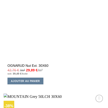
OGNARUD Nut Ext. 30X60
42,76
€
/m²
29,89
€
/m²
soit:
39,45
€
/boite
AJOUTER AU PANIER
-38%
Ajouter