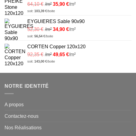
64,10
€
/m²
35,90
€
/m²
soit:
103,39
€
/boite
EYGUIERES Sable 90x90
52,30
€
/m²
34,90
€
/m²
soit:
56,54
€
/boite
CORTEN Copper 120x120
92,35
€
/m²
49,65
€
/m²
soit:
143,00
€
/boite
NOTRE IDENTITÉ
A propos
Contactez-nous
Nos Réalisations