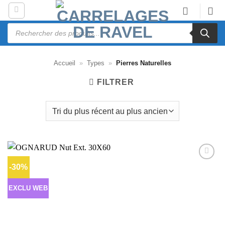
Passer
au
Recherche
contenu
de
produits
Accueil
»
Types
»
Pierres Naturelles
FILTRER
-30%
Ajouter
à la liste
d’envies
EXCLU WEB