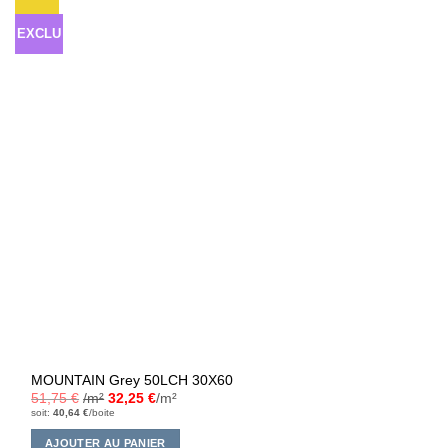
à la liste
d’envies
EXCLU
MOUNTAIN Grey 50LCH 30X60
51,75
€
/m²
32,25
€
/m²
soit:
40,64
€
/boite
AJOUTER AU PANIER