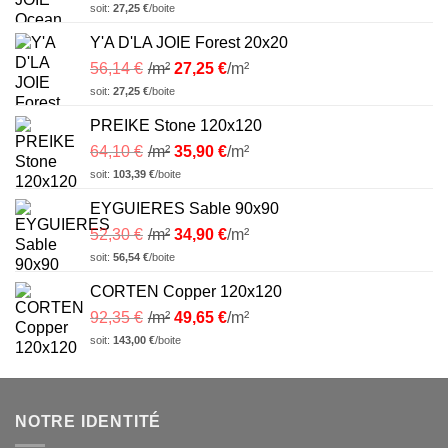
soit:
27,25
€
/boite
Y'A D'LA JOIE Forest 20x20
56,14
€
/m²
27,25
€
/m²
soit:
27,25
€
/boite
PREIKE Stone 120x120
64,10
€
/m²
35,90
€
/m²
soit:
103,39
€
/boite
EYGUIERES Sable 90x90
52,30
€
/m²
34,90
€
/m²
soit:
56,54
€
/boite
CORTEN Copper 120x120
92,35
€
/m²
49,65
€
/m²
soit:
143,00
€
/boite
NOTRE IDENTITÉ