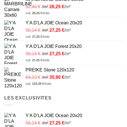
52,46
€
/m²
26,25
€
/m²
soit:
28,35
€
/boite
Y'A D'LA JOIE Ocean 20x20
56,14
€
/m²
27,25
€
/m²
soit:
27,25
€
/boite
Y'A D'LA JOIE Forest 20x20
56,14
€
/m²
27,25
€
/m²
soit:
27,25
€
/boite
PREIKE Stone 120x120
64,10
€
/m²
35,90
€
/m²
soit:
103,39
€
/boite
LES EXCLUSIVITES
Y'A D'LA JOIE Ocean 20x20
56,14
€
/m²
27,25
€
/m²