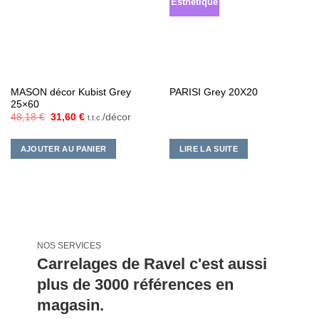
Esthétique
MASON décor Kubist Grey
PARISI Grey 20X20
25×60
Le
Le
48,18
€
31,60
€
/décor
t.t.c.
prix
prix
initial
actuel
était :
est :
AJOUTER AU PANIER
LIRE LA SUITE
48,18 €.
31,60 €.
NOS SERVICES
Carrelages de Ravel c'est aussi
plus de 3000 références en
magasin.