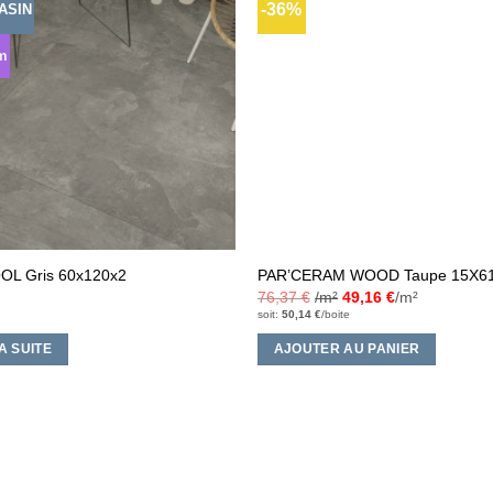
-36%
ASIN
Ajouter
à la liste
d’envies
m
OL Gris 60x120x2
PAR’CERAM WOOD Taupe 15X6
76,37
€
/m²
49,16
€
/m²
soit:
50,14
€
/boite
A SUITE
AJOUTER AU PANIER