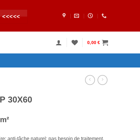
 <<<<<
0,00
€
P 30X60
/m²
ire; anti-tâche naturel: pas besoin de traitement.