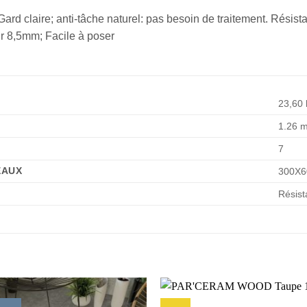
 Gard claire; anti-tâche naturel: pas besoin de traitement. Résis
r 8,5mm; Facile à poser
23,60 
1.26 m
7
EAUX
300X6
Résist