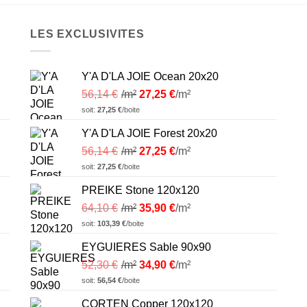
LES EXCLUSIVITES
Y'A D'LA JOIE Ocean 20x20
56,14
€
/m²
27,25
€
/m²
soit:
27,25
€
/boite
Y'A D'LA JOIE Forest 20x20
56,14
€
/m²
27,25
€
/m²
soit:
27,25
€
/boite
PREIKE Stone 120x120
64,10
€
/m²
35,90
€
/m²
soit:
103,39
€
/boite
EYGUIERES Sable 90x90
52,30
€
/m²
34,90
€
/m²
soit:
56,54
€
/boite
CORTEN Copper 120x120