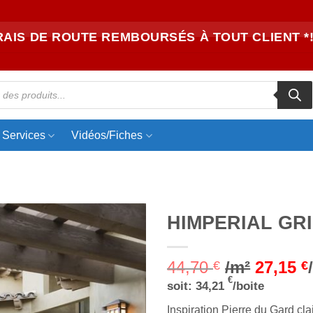
RAIS DE ROUTE REMBOURSÉS À TOUT CLIENT *!
Services
Vidéos/Fiches
HIMPERIAL GRI
Ajouter
44,70
/m²
27,15
à la liste
€
€
d’envies
€
soit:
34,21
/boite
Inspiration Pierre du Gard cla