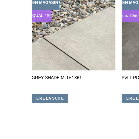
EN MAGASIN
EN MAG
Ajouter
Ajouter
à la liste
à la liste
d’envies
d’envies
QUALITE
ep. 20m
GREY SHADE Mid 61X61
PVLL PO
LIRE LA SUITE
LIRE L