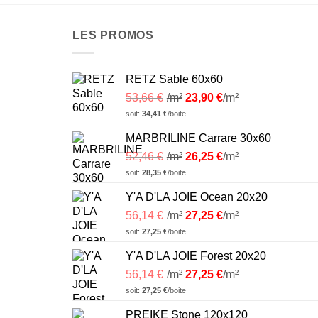
LES PROMOS
RETZ Sable 60x60
53,66
€
/m²
23,90
€
/m²
soit:
34,41
€
/boite
MARBRILINE Carrare 30x60
52,46
€
/m²
26,25
€
/m²
soit:
28,35
€
/boite
Y'A D'LA JOIE Ocean 20x20
56,14
€
/m²
27,25
€
/m²
soit:
27,25
€
/boite
Y'A D'LA JOIE Forest 20x20
56,14
€
/m²
27,25
€
/m²
soit:
27,25
€
/boite
PREIKE Stone 120x120