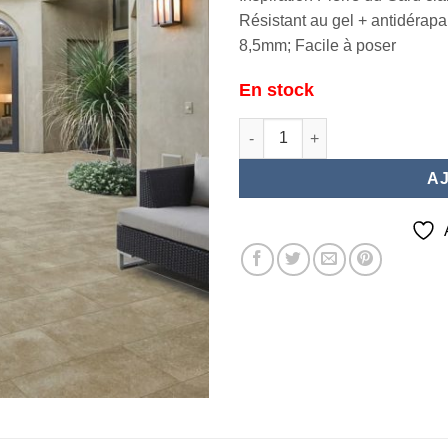
Résistant au gel + antidérap
8,5mm; Facile à poser
En stock
quantité de HIMPERIAL GRIP 
A