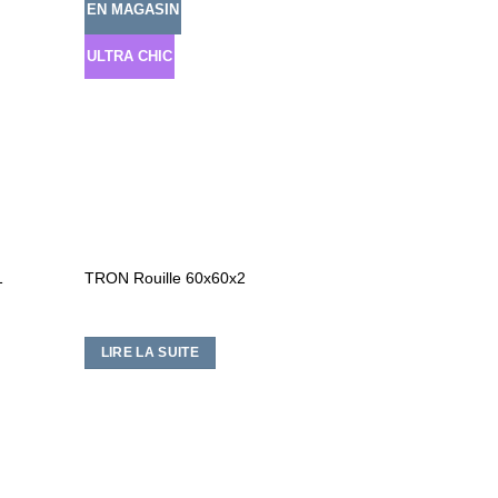
EN MAGASIN
Ajouter
Ajouter
à la liste
à la liste
d’envies
d’envies
ULTRA CHIC
1
TRON Rouille 60x60x2
LIRE LA SUITE