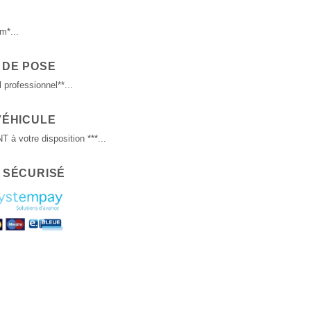
m*...
 DE POSE
 professionnel**...
VÉHICULE
 votre disposition ***...
 SÉCURISÉ