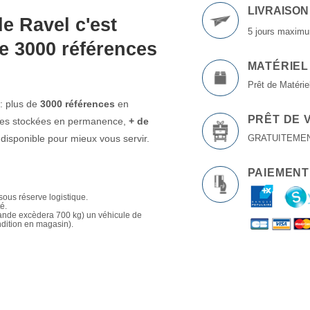
LIVRAISON
e Ravel c'est
5 jours maximu
e 3000 références
MATÉRIEL
Prêt de Matériel
: plus de
3000 références
en
PRÊT DE 
ttes stockées en permanence,
+ de
isponible pour mieux vous servir.
GRATUITEMENT à
PAIEMENT
sous réserve logistique.
té.
mande excèdera 700 kg) un véhicule de
ndition en magasin).