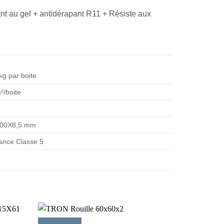
tant au gel + antidérapant R11 + Résiste aux
kg par boite
²/boite
00X8,5 mm
ance Classe 5