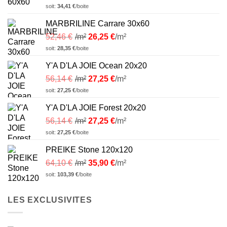
soit:
34,41
€
/boite
MARBRILINE Carrare 30x60
52,46
€
/m²
26,25
€
/m²
soit:
28,35
€
/boite
Y'A D'LA JOIE Ocean 20x20
56,14
€
/m²
27,25
€
/m²
soit:
27,25
€
/boite
Y'A D'LA JOIE Forest 20x20
56,14
€
/m²
27,25
€
/m²
soit:
27,25
€
/boite
PREIKE Stone 120x120
64,10
€
/m²
35,90
€
/m²
soit:
103,39
€
/boite
LES EXCLUSIVITES