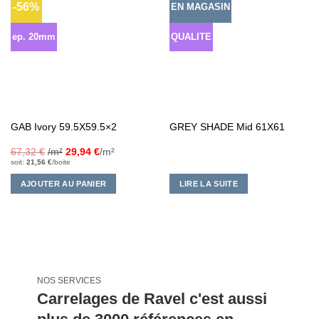
-56%
EN MAGASIN
Ajouter
Ajouter
à la liste
à la liste
d’envies
d’envies
ep. 20mm
QUALITE
GAB Ivory 59.5X59.5×2
GREY SHADE Mid 61X61
67,32
€
/m²
29,94
€
/m²
soit:
21,56
€
/boite
AJOUTER AU PANIER
LIRE LA SUITE
NOS SERVICES
Carrelages de Ravel c'est aussi