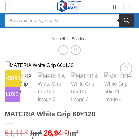
Passer
au
Recherche
contenu
de
produits
Accueil
»
Boutique
-58%
Ajouter
à la liste
d’envies
LUXE
MATERIA White Grip 60×120
64,44
/m²
26,94
/m²
€
€
€