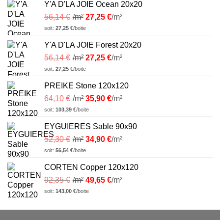
Y'A D'LA JOIE Ocean 20x20
56,14
€
/m²
27,25
€
/m²
soit:
27,25
€
/boite
Y'A D'LA JOIE Forest 20x20
56,14
€
/m²
27,25
€
/m²
soit:
27,25
€
/boite
PREIKE Stone 120x120
64,10
€
/m²
35,90
€
/m²
soit:
103,39
€
/boite
EYGUIERES Sable 90x90
52,30
€
/m²
34,90
€
/m²
soit:
56,54
€
/boite
CORTEN Copper 120x120
92,35
€
/m²
49,65
€
/m²
soit:
143,00
€
/boite