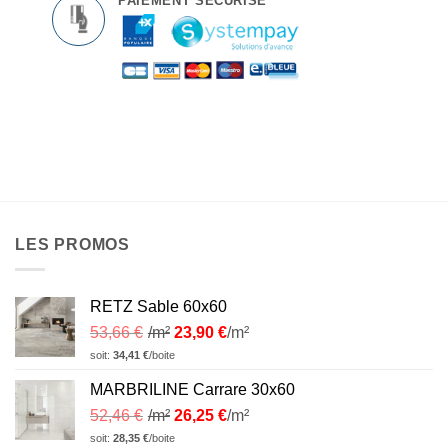
PAIEMENT SÉCURISÉ
LES PROMOS
RETZ Sable 60x60
53,66
€
/m²
23,90
€
/m²
soit:
34,41
€
/boite
MARBRILINE Carrare 30x60
52,46
€
/m²
26,25
€
/m²
soit:
28,35
€
/boite