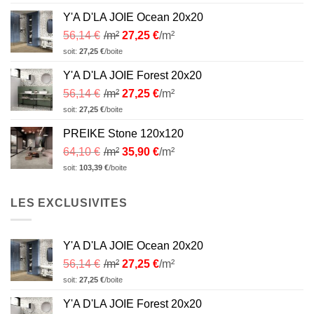
Y'A D'LA JOIE Ocean 20x20
56,14
€
/m²
27,25
€
/m²
soit:
27,25
€
/boite
Y'A D'LA JOIE Forest 20x20
56,14
€
/m²
27,25
€
/m²
soit:
27,25
€
/boite
PREIKE Stone 120x120
64,10
€
/m²
35,90
€
/m²
soit:
103,39
€
/boite
LES EXCLUSIVITES
Y'A D'LA JOIE Ocean 20x20
56,14
€
/m²
27,25
€
/m²
soit:
27,25
€
/boite
Y'A D'LA JOIE Forest 20x20