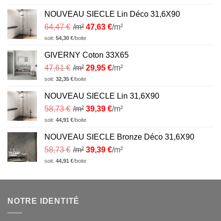
NOUVEAU SIECLE Lin Déco 31,6X90
64,47
€
/m²
47,63
€
/m²
soit:
54,30
€
/boite
GIVERNY Coton 33X65
47,61
€
/m²
29,95
€
/m²
soit:
32,35
€
/boite
NOUVEAU SIECLE Lin 31,6X90
58,73
€
/m²
39,39
€
/m²
soit:
44,91
€
/boite
NOUVEAU SIECLE Bronze Déco 31,6X90
58,73
€
/m²
39,39
€
/m²
soit:
44,91
€
/boite
NOTRE IDENTITÉ