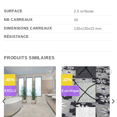
SURFACE
0.5 m²/boite
NB CARREAUX
30
DIMENSIONS CARREAUX
130x130x10 mm
RÉSISTANCE
PRODUITS SIMILAIRES
-46%
-32%
Ajouter
Ajouter
à la liste
à la liste
d’envies
d’envies
EXCLU
Esthétique