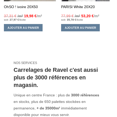
OhSO ! ivoire 20X50
PARISI White 20X20
37,31
€
/m²
19,98
€
/m²
77,99
€
/m²
53,20
€
/m²
soit:
27,97
€
/boite
soit:
35,78
€
/boite
AJOUTER AU PANIER
AJOUTER AU PANIER
NOS SERVICES
Carrelages de Ravel c'est aussi
plus de 3000 références en
magasin.
Unique en centre France : plus de
3000 références
en stocks, plus de 650 palettes stockées en
permanence,
+ de 35000m²
immédiatement
disponible pour mieux vous servir.