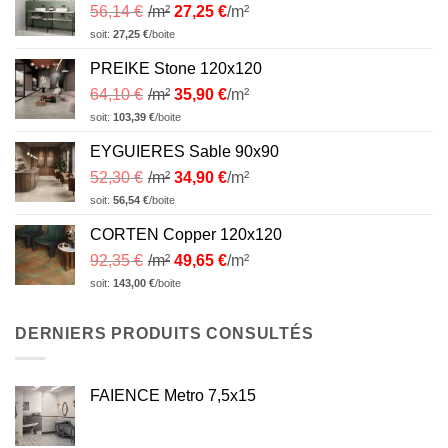
56,14
€
/m²
27,25
€
/m²
soit:
27,25
€
/boite
PREIKE Stone 120x120
64,10
€
/m²
35,90
€
/m²
soit:
103,39
€
/boite
EYGUIERES Sable 90x90
52,30
€
/m²
34,90
€
/m²
soit:
56,54
€
/boite
CORTEN Copper 120x120
92,35
€
/m²
49,65
€
/m²
soit:
143,00
€
/boite
DERNIERS PRODUITS CONSULTÉS
FAIENCE Metro 7,5x15