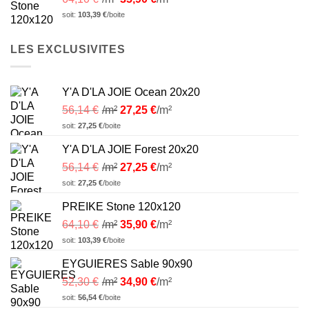
soit:
103,39
€
/boite
LES EXCLUSIVITES
Y'A D'LA JOIE Ocean 20x20
56,14
€
/m²
27,25
€
/m²
soit:
27,25
€
/boite
Y'A D'LA JOIE Forest 20x20
56,14
€
/m²
27,25
€
/m²
soit:
27,25
€
/boite
PREIKE Stone 120x120
64,10
€
/m²
35,90
€
/m²
soit:
103,39
€
/boite
EYGUIERES Sable 90x90
52,30
€
/m²
34,90
€
/m²
soit:
56,54
€
/boite