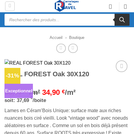
Passer
au
Recherche
contenu
de
produits
Accueil
»
Boutique
REAL FOREST Oak 30X120
-31%
Ajouter
à la liste
d’envies
Exceptionnel
50,77
/m²
34,90
/m²
€
€
€
soit:
37,69
/boite
Lames en Céram’Bois Unique: surface mate aux riches
nuances bois ciré vieilli. Look “vintage wood” avec noeuds
aléatoires en surface . Comme un sol en bois déjà présent
depuis 60 ans. Surface ROOTS très expressive ! Existe