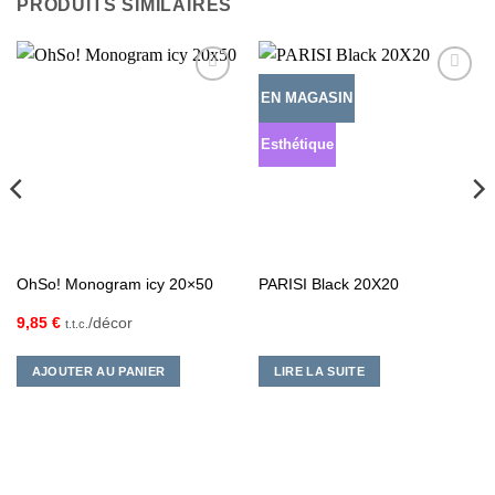
PRODUITS SIMILAIRES
EN MAGASIN
Ajouter
Ajouter
à la liste
à la liste
d’envies
d’envies
Esthétique
OhSo! Monogram icy 20×50
PARISI Black 20X20
9,85
€
/décor
t.t.c.
AJOUTER AU PANIER
LIRE LA SUITE