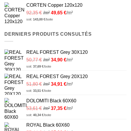
CORTEN Copper 120x120
92,35
€
/m²
49,65
€
/m²
soit:
143,00
€
/boite
DERNIERS PRODUITS CONSULTÉS
REAL FOREST Grey 30X120
50,77
€
/m²
34,90
€
/m²
soit:
37,69
€
/boite
REAL FOREST Grey 20X120
51,80
€
/m²
34,91
€
/m²
soit:
33,51
€
/boite
DOLOMITI Black 60X60
53,61
€
/m²
37,35
€
/m²
soit:
40,34
€
/boite
ROYAL Black 60X60