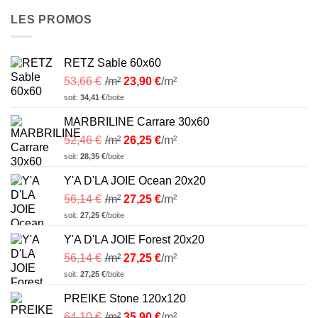
LES PROMOS
RETZ Sable 60x60
53,66
€
/m²
23,90
€
/m²
soit:
34,41
€
/boite
MARBRILINE Carrare 30x60
52,46
€
/m²
26,25
€
/m²
soit:
28,35
€
/boite
Y'A D'LA JOIE Ocean 20x20
56,14
€
/m²
27,25
€
/m²
soit:
27,25
€
/boite
Y'A D'LA JOIE Forest 20x20
56,14
€
/m²
27,25
€
/m²
soit:
27,25
€
/boite
PREIKE Stone 120x120
64,10
€
/m²
35,90
€
/m²