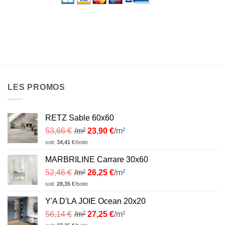
LES PROMOS
RETZ Sable 60x60
53,66
€
/m²
23,90
€
/m²
soit:
34,41
€
/boite
MARBRILINE Carrare 30x60
52,46
€
/m²
26,25
€
/m²
soit:
28,35
€
/boite
Y'A D'LA JOIE Ocean 20x20
56,14
€
/m²
27,25
€
/m²