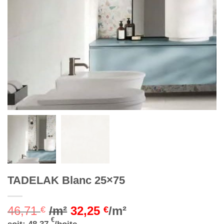
TADELAK Blanc 25×75
46,71
/m²
32,25
/m²
€
€
€