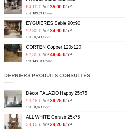
64,10
€
/m²
35,90
€
/m²
soit:
103,39
€
/boite
EYGUIERES Sable 90x90
52,30
€
/m²
34,90
€
/m²
soit:
56,54
€
/boite
CORTEN Copper 120x120
92,35
€
/m²
49,65
€
/m²
soit:
143,00
€
/boite
DERNIERS PRODUITS CONSULTÉS
Décor PALAZIO Happy 25x75
54,48
€
/m²
39,25
€
/m²
soit:
58,87
€
/boite
ALL WHITE Cérusé 25x75
39,10
€
/m²
24,20
€
/m²