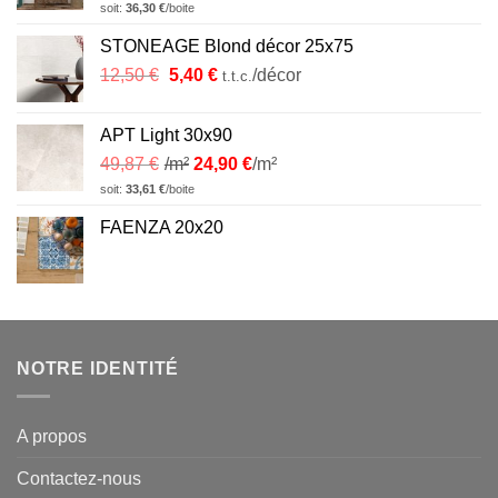
soit:
36,30
€
/boite
STONEAGE Blond décor 25x75
Le
Le
12,50
€
5,40
€
/décor
t.t.c.
prix
prix
initial
actuel
APT Light 30x90
était :
est :
49,87
€
/m²
24,90
€
/m²
12,50 €.
5,40 €.
soit:
33,61
€
/boite
FAENZA 20x20
NOTRE IDENTITÉ
A propos
Contactez-nous