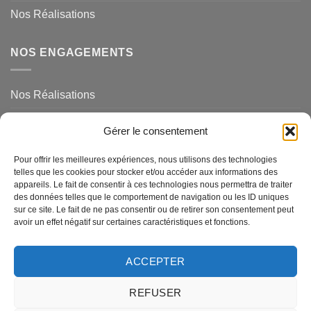
Nos Réalisations
NOS ENGAGEMENTS
Nos Réalisations
Mentions légales et politique de confidentialité
Gérer le consentement
NOS SERVICES
Pour offrir les meilleures expériences, nous utilisons des technologies
telles que les cookies pour stocker et/ou accéder aux informations des
appareils. Le fait de consentir à ces technologies nous permettra de traiter
des données telles que le comportement de navigation ou les ID uniques
Magasins de Ravel
sur ce site. Le fait de ne pas consentir ou de retirer son consentement peut
avoir un effet négatif sur certaines caractéristiques et fonctions.
Questions Fréquemments Posées
Nos Services
ACCEPTER
REFUSER
MasterCard
American
Visa
Visa
Credit
MasterCa