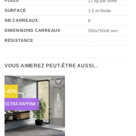
POIDS
21 kg par boite
SURFACE
1.5 m²/boite
NB CARREAUX
8
DIMENSIONS CARREAUX
250x750x8 mm
RÉSISTANCE
.
VOUS AIMEREZ PEUT-ÊTRE AUSSI…
-42%
Ajouter
à la liste
d’envies
ULTRA RAFFINE !