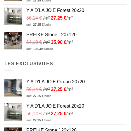
soit:
27,25
€
/boite
Y'A D'LA JOIE Forest 20x20
56,14
€
/m²
27,25
€
/m²
soit:
27,25
€
/boite
PREIKE Stone 120x120
64,10
€
/m²
35,90
€
/m²
soit:
103,39
€
/boite
LES EXCLUSIVITES
Y'A D'LA JOIE Ocean 20x20
56,14
€
/m²
27,25
€
/m²
soit:
27,25
€
/boite
Y'A D'LA JOIE Forest 20x20
56,14
€
/m²
27,25
€
/m²
soit:
27,25
€
/boite
PREIKE Stone 120x120