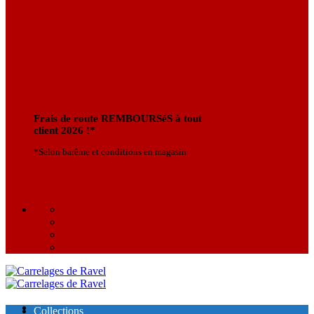
Frais de route REMBOURSéS à tout
client 2026 !*
*Selon barême et conditions en magasin
Collections