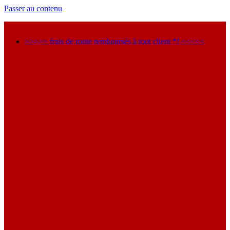
Passer au contenu
>>>>> frais de route remboursés à tout client *! <<<<<