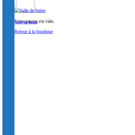
Votre panier est vide.
Salle de bains
Retour à la boutique