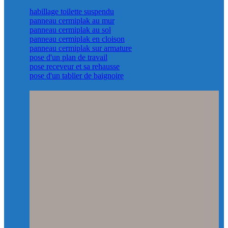
habillage toilette suspendu
panneau cermiplak au mur
panneau cermiplak au sol
panneau cermiplak en cloison
panneau cermiplak sur armature
pose d'un plan de travail
pose receveur et sa rehausse
pose d'un tablier de baignoire