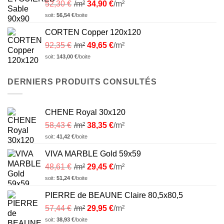
52,30
€
/m²
34,90
€
/m²
soit:
56,54
€
/boite
CORTEN Copper 120x120
92,35
€
/m²
49,65
€
/m²
soit:
143,00
€
/boite
DERNIERS PRODUITS CONSULTÉS
CHENE Royal 30x120
58,43
€
/m²
38,35
€
/m²
soit:
41,42
€
/boite
VIVA MARBLE Gold 59x59
48,61
€
/m²
29,45
€
/m²
soit:
51,24
€
/boite
PIERRE de BEAUNE Claire 80,5x80,5
57,44
€
/m²
29,95
€
/m²
soit:
38,93
€
/boite