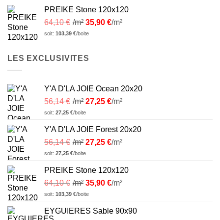
PREIKE Stone 120x120
64,10
€
/m²
35,90
€
/m²
soit:
103,39
€
/boite
LES EXCLUSIVITES
Y'A D'LA JOIE Ocean 20x20
56,14
€
/m²
27,25
€
/m²
soit:
27,25
€
/boite
Y'A D'LA JOIE Forest 20x20
56,14
€
/m²
27,25
€
/m²
soit:
27,25
€
/boite
PREIKE Stone 120x120
64,10
€
/m²
35,90
€
/m²
soit:
103,39
€
/boite
EYGUIERES Sable 90x90