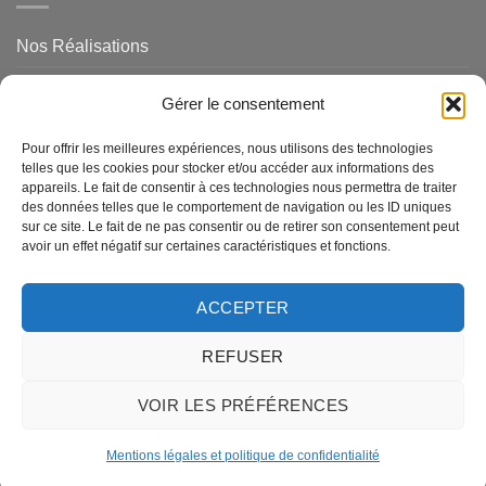
Nos Réalisations
Mentions légales et politique de confidentialité
Gérer le consentement
NOS SERVICES
Pour offrir les meilleures expériences, nous utilisons des technologies
telles que les cookies pour stocker et/ou accéder aux informations des
appareils. Le fait de consentir à ces technologies nous permettra de traiter
des données telles que le comportement de navigation ou les ID uniques
Magasins de Ravel
sur ce site. Le fait de ne pas consentir ou de retirer son consentement peut
avoir un effet négatif sur certaines caractéristiques et fonctions.
Questions Fréquemments Posées
Nos Services
ACCEPTER
REFUSER
MasterCard
American
Visa
Visa
Credit
MasterCa
Express
Electron
Card
2
VOIR LES PRÉFÉRENCES
A PROPOS
BLOG
CONTACTEZ NOUS
2
QUESTIONS FRÉQUEMMENTS POSÉES
Mentions légales et politique de confidentialité
Copyright 2015 ©
Carrelages de Ravel
.