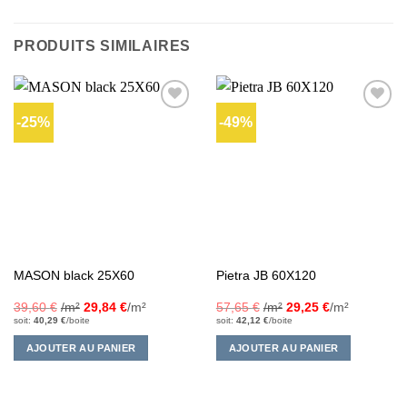
PRODUITS SIMILAIRES
-25%
-49%
Ajouter
Ajouter
à la liste
à la liste
d’envies
d’envies
MASON black 25X60
Pietra JB 60X120
39,60
€
/m²
29,84
€
/m²
57,65
€
/m²
29,25
€
/m²
soit:
40,29
€
/boite
soit:
42,12
€
/boite
AJOUTER AU PANIER
AJOUTER AU PANIER