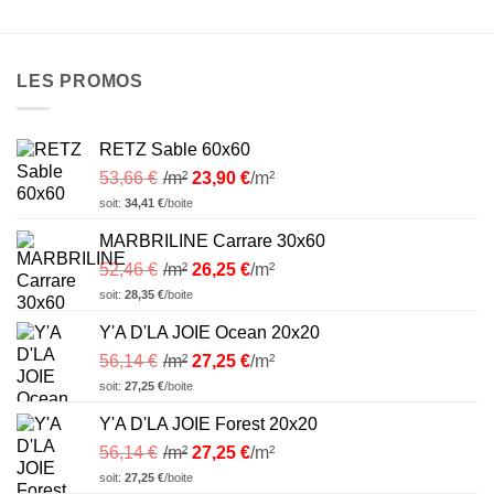
LES PROMOS
RETZ Sable 60x60
53,66
€
/m²
23,90
€
/m²
soit:
34,41
€
/boite
MARBRILINE Carrare 30x60
52,46
€
/m²
26,25
€
/m²
soit:
28,35
€
/boite
Y'A D'LA JOIE Ocean 20x20
56,14
€
/m²
27,25
€
/m²
soit:
27,25
€
/boite
Y'A D'LA JOIE Forest 20x20
56,14
€
/m²
27,25
€
/m²
soit:
27,25
€
/boite