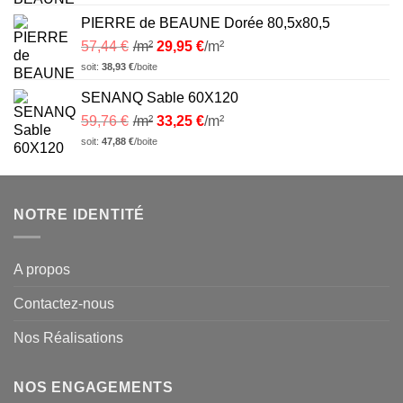
PIERRE de BEAUNE Dorée 80,5x80,5
57,44
€
/m²
29,95
€
/m²
soit:
38,93
€
/boite
SENANQ Sable 60X120
59,76
€
/m²
33,25
€
/m²
soit:
47,88
€
/boite
NOTRE IDENTITÉ
A propos
Contactez-nous
Nos Réalisations
NOS ENGAGEMENTS