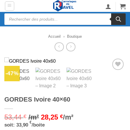
Passer
au
Recherche
contenu
de
produits
Accueil
»
Boutique
-47%
Ajouter
à la liste
d’envies
GORDES Ivoire 40×60
53,44
/m²
28,25
/m²
€
€
€
soit:
33,90
/boite