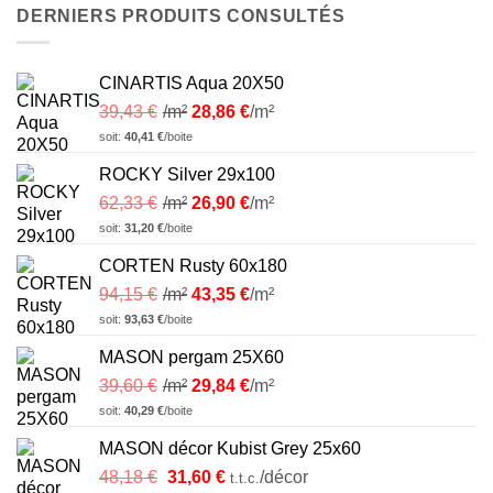
DERNIERS PRODUITS CONSULTÉS
CINARTIS Aqua 20X50
39,43
€
/m²
28,86
€
/m²
soit:
40,41
€
/boite
ROCKY Silver 29x100
62,33
€
/m²
26,90
€
/m²
soit:
31,20
€
/boite
CORTEN Rusty 60x180
94,15
€
/m²
43,35
€
/m²
soit:
93,63
€
/boite
MASON pergam 25X60
39,60
€
/m²
29,84
€
/m²
soit:
40,29
€
/boite
MASON décor Kubist Grey 25x60
Le
Le
48,18
€
31,60
€
/décor
t.t.c.