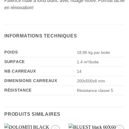
Faïence mate à fond blanc avec nuagé ivoire. Format facile
en rénovation!
INFORMATIONS TECHNIQUES
POIDS
18,86 kg par boite
SURFACE
1.4 m²/boite
NB CARREAUX
14
DIMENSIONS CARREAUX
200x500x8 mm
RÉSISTANCE
Résistance classe 5
PRODUITS SIMILAIRES