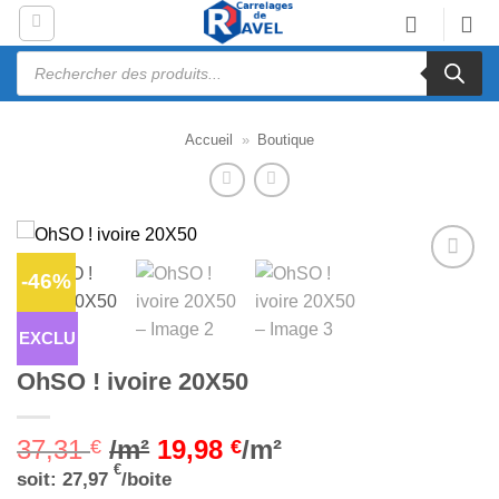
Passer
au
Recherche
contenu
de
produits
Accueil
»
Boutique
-46%
Ajouter
à la liste
d’envies
EXCLU
OhSO ! ivoire 20X50
37,31
/m²
19,98
/m²
€
€
€
soit:
27,97
/boite