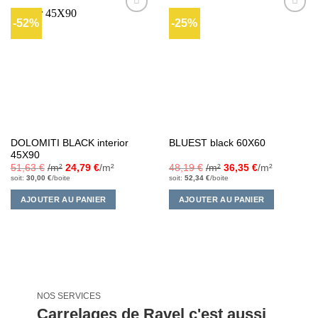
-52%
-25%
Ajouter
Ajouter
à la liste
à la liste
d’envies
d’envies
DOLOMITI BLACK interior
BLUEST black 60X60
45X90
51,63
€
/m²
24,79
€
/m²
48,19
€
/m²
36,35
€
/m²
soit:
30,00
€
/boite
soit:
52,34
€
/boite
AJOUTER AU PANIER
AJOUTER AU PANIER
NOS SERVICES
Carrelages de Ravel c'est aussi