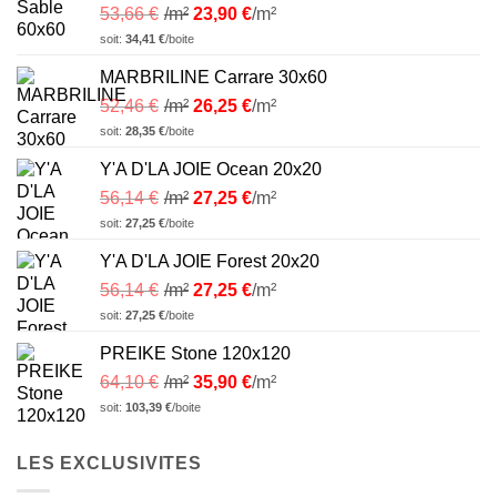
53,66
€
/m²
23,90
€
/m²
soit:
34,41
€
/boite
MARBRILINE Carrare 30x60
52,46
€
/m²
26,25
€
/m²
soit:
28,35
€
/boite
Y'A D'LA JOIE Ocean 20x20
56,14
€
/m²
27,25
€
/m²
soit:
27,25
€
/boite
Y'A D'LA JOIE Forest 20x20
56,14
€
/m²
27,25
€
/m²
soit:
27,25
€
/boite
PREIKE Stone 120x120
64,10
€
/m²
35,90
€
/m²
soit:
103,39
€
/boite
LES EXCLUSIVITES