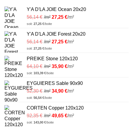
Y'A D'LA JOIE Ocean 20x20
56,14
€
/m²
27,25
€
/m²
soit:
27,25
€
/boite
Y'A D'LA JOIE Forest 20x20
56,14
€
/m²
27,25
€
/m²
soit:
27,25
€
/boite
PREIKE Stone 120x120
64,10
€
/m²
35,90
€
/m²
soit:
103,39
€
/boite
EYGUIERES Sable 90x90
52,30
€
/m²
34,90
€
/m²
soit:
56,54
€
/boite
CORTEN Copper 120x120
92,35
€
/m²
49,65
€
/m²
soit:
143,00
€
/boite