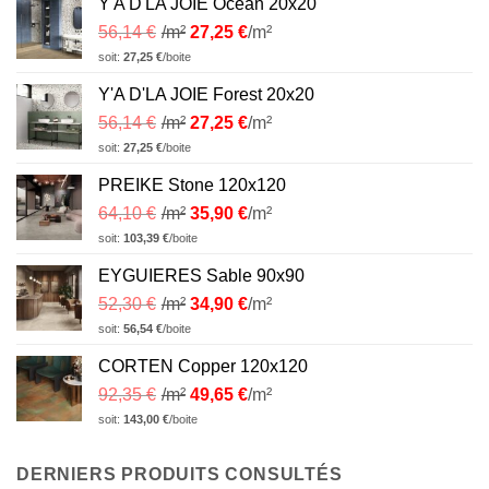
Y'A D'LA JOIE Ocean 20x20
56,14
€
/m²
27,25
€
/m²
soit:
27,25
€
/boite
Y'A D'LA JOIE Forest 20x20
56,14
€
/m²
27,25
€
/m²
soit:
27,25
€
/boite
PREIKE Stone 120x120
64,10
€
/m²
35,90
€
/m²
soit:
103,39
€
/boite
EYGUIERES Sable 90x90
52,30
€
/m²
34,90
€
/m²
soit:
56,54
€
/boite
CORTEN Copper 120x120
92,35
€
/m²
49,65
€
/m²
soit:
143,00
€
/boite
DERNIERS PRODUITS CONSULTÉS