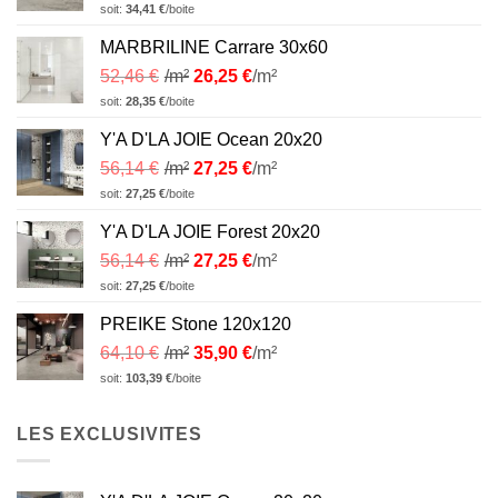
soit:
34,41
€
/boite
MARBRILINE Carrare 30x60
52,46
€
/m²
26,25
€
/m²
soit:
28,35
€
/boite
Y'A D'LA JOIE Ocean 20x20
56,14
€
/m²
27,25
€
/m²
soit:
27,25
€
/boite
Y'A D'LA JOIE Forest 20x20
56,14
€
/m²
27,25
€
/m²
soit:
27,25
€
/boite
PREIKE Stone 120x120
64,10
€
/m²
35,90
€
/m²
soit:
103,39
€
/boite
LES EXCLUSIVITES