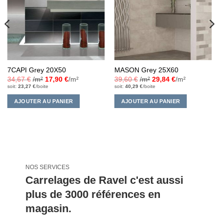
d’envies
d’envies
7CAPI Grey 20X50
MASON Grey 25X60
34,67
€
/m²
17,90
€
/m²
39,60
€
/m²
29,84
€
/m²
soit:
23,27
€
/boite
soit:
40,29
€
/boite
AJOUTER AU PANIER
AJOUTER AU PANIER
NOS SERVICES
Carrelages de Ravel c'est aussi
plus de 3000 références en
magasin.