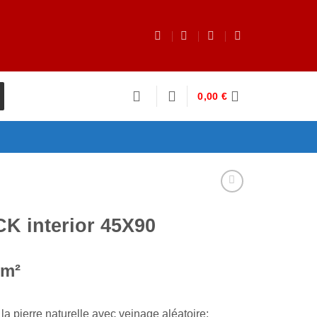
0,00
€
 interior 45X90
/m²
a pierre naturelle avec veinage aléatoire;