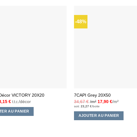
-48%
Ajouter
à la liste
d’envies
 Décor VICTORY 20X20
7CAPI Grey 20X50
Le
Le
3,15
€
/décor
34,67
€
/m²
17,90
€
/m²
t.t.c.
prix
prix
soit:
23,27
€
/boite
nitial
actuel
TER AU PANIER
était :
est :
AJOUTER AU PANIER
4,00 €.
3,15 €.