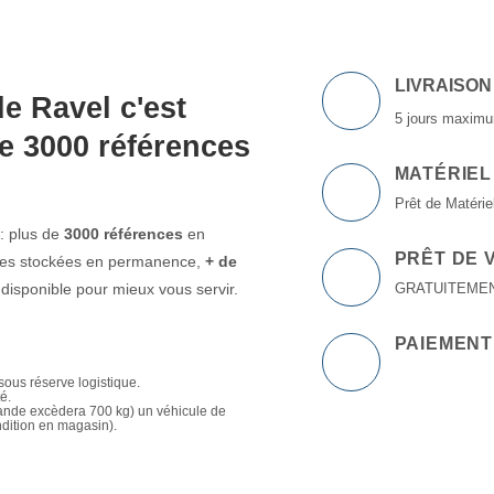
LIVRAISON
e Ravel c'est
5 jours maximu
e 3000 références
MATÉRIEL
Prêt de Matériel
: plus de
3000 références
en
PRÊT DE 
ttes stockées en permanence,
+ de
isponible pour mieux vous servir.
GRATUITEMENT à
PAIEMENT
sous réserve logistique.
té.
mande excèdera 700 kg) un véhicule de
ndition en magasin).