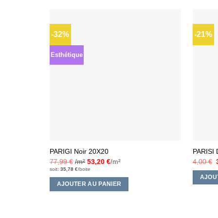
-32%
-21%
Ajouter
à la liste
d’envies
Esthétique
PARIGI Noir 20X20
PARISI
77,99
€
/m²
53,20
€
/m²
4,00
€
soit:
35,78
€
/boite
i
AJOU
AJOUTER AU PANIER