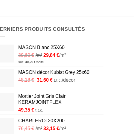
ERNIERS PRODUITS CONSULTÉS
MASON Blanc 25X60
39,60
€
/m²
29,84
€
/m²
soit:
40,29
€
/boite
MASON décor Kubist Grey 25x60
Le
Le
48,18
€
31,60
€
/décor
t.t.c.
prix
prix
initial
actuel
Mortier Joint Gris Clair
était :
est :
KERAMJOINTFLEX
48,18 €.
31,60 €.
49,35
€
t.t.c.
CHARLEROI 20X200
76,45
€
/m²
33,15
€
/m²