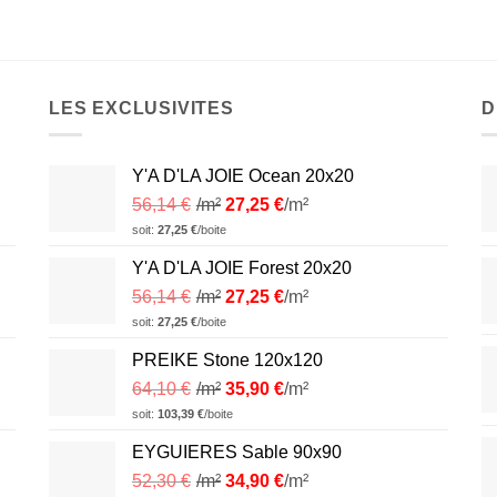
LES EXCLUSIVITES
D
Y'A D'LA JOIE Ocean 20x20
56,14
€
/m²
27,25
€
/m²
soit:
27,25
€
/boite
Y'A D'LA JOIE Forest 20x20
56,14
€
/m²
27,25
€
/m²
soit:
27,25
€
/boite
PREIKE Stone 120x120
64,10
€
/m²
35,90
€
/m²
soit:
103,39
€
/boite
EYGUIERES Sable 90x90
52,30
€
/m²
34,90
€
/m²