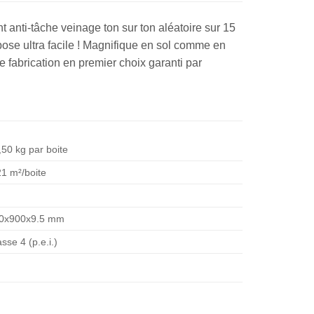
 anti-tâche veinage ton sur ton aléatoire sur 15
pose ultra facile ! Magnifique en sol comme en
de fabrication en premier choix garanti par
,50 kg par boite
21 m²/boite
0x900x9.5 mm
sse 4 (p.e.i.)