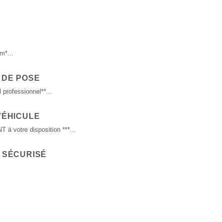
m*...
 DE POSE
 professionnel**...
VÉHICULE
 votre disposition ***...
 SÉCURISÉ