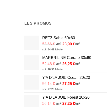
LES PROMOS
RETZ Sable 60x60
53,66
€
/m²
23,90
€
/m²
soit:
34,41
€
/boite
MARBRILINE Carrare 30x60
52,46
€
/m²
26,25
€
/m²
soit:
28,35
€
/boite
Y'A D'LA JOIE Ocean 20x20
56,14
€
/m²
27,25
€
/m²
soit:
27,25
€
/boite
Y'A D'LA JOIE Forest 20x20
56,14
€
/m²
27,25
€
/m²