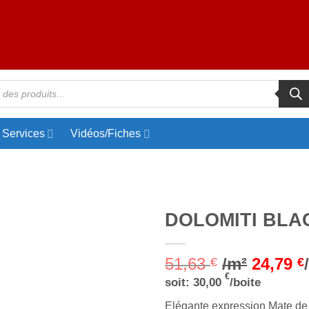
Services
Vidéos/Fiches
DOLOMITI BLACK
Ajouter
51,63
/m²
24,79
à la liste
€
€
d’envies
€
soit:
30,00
/boite
Elégante expression Mate de l