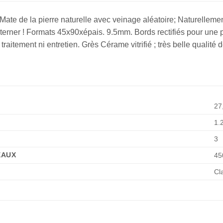
ate de la pierre naturelle avec veinage aléatoire; Naturellement
alterner ! Formats 45x90xépais. 9.5mm. Bords rectifiés pour une 
raitement ni entretien. Grès Cérame vitrifié ; très belle qualité 
27
1.
3
EAUX
45
Cla