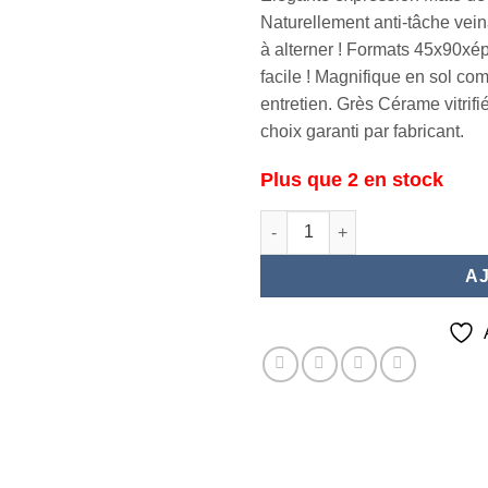
Naturellement anti-tâche veina
à alterner ! Formats 45x90xép
facile ! Magnifique en sol co
entretien. Grès Cérame vitrifié
choix garanti par fabricant.
Plus que 2 en stock
quantité de DOLOMITI BLACK i
A