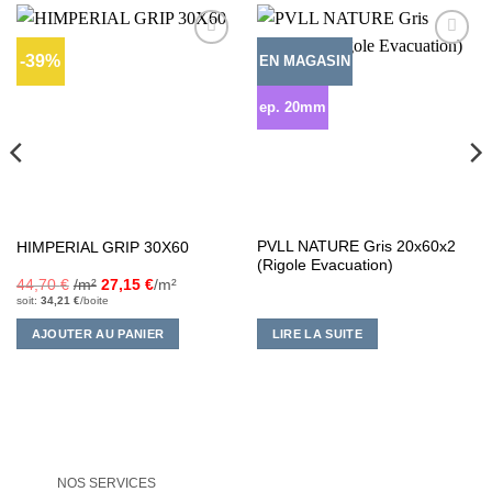
-39%
EN MAGASIN
Ajouter
Ajouter
à la liste
à la liste
d’envies
d’envies
ep. 20mm
PVLL NATURE Gris 20x60x2
HIMPERIAL GRIP 30X60
(Rigole Evacuation)
44,70
€
/m²
27,15
€
/m²
soit:
34,21
€
/boite
AJOUTER AU PANIER
LIRE LA SUITE
NOS SERVICES