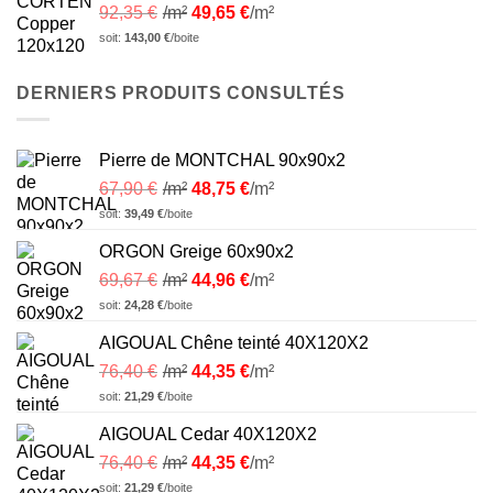
92,35
€
/m²
49,65
€
/m²
soit:
143,00
€
/boite
DERNIERS PRODUITS CONSULTÉS
Pierre de MONTCHAL 90x90x2
67,90
€
/m²
48,75
€
/m²
soit:
39,49
€
/boite
ORGON Greige 60x90x2
69,67
€
/m²
44,96
€
/m²
soit:
24,28
€
/boite
AIGOUAL Chêne teinté 40X120X2
76,40
€
/m²
44,35
€
/m²
soit:
21,29
€
/boite
AIGOUAL Cedar 40X120X2
76,40
€
/m²
44,35
€
/m²
soit:
21,29
€
/boite