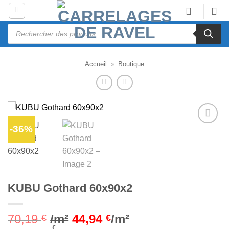
Passer
au
Recherche
contenu
de
produits
Accueil
»
Boutique
-36%
Ajouter
à la liste
d’envies
KUBU Gothard 60x90x2
70,19
/m²
44,94
/m²
€
€
€