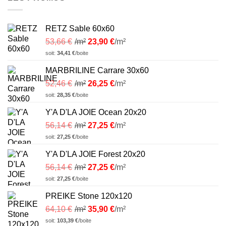
RETZ Sable 60x60
53,66
€
/m²
23,90
€
/m²
soit:
34,41
€
/boite
MARBRILINE Carrare 30x60
52,46
€
/m²
26,25
€
/m²
soit:
28,35
€
/boite
Y'A D'LA JOIE Ocean 20x20
56,14
€
/m²
27,25
€
/m²
soit:
27,25
€
/boite
Y'A D'LA JOIE Forest 20x20
56,14
€
/m²
27,25
€
/m²
soit:
27,25
€
/boite
PREIKE Stone 120x120
64,10
€
/m²
35,90
€
/m²
soit:
103,39
€
/boite