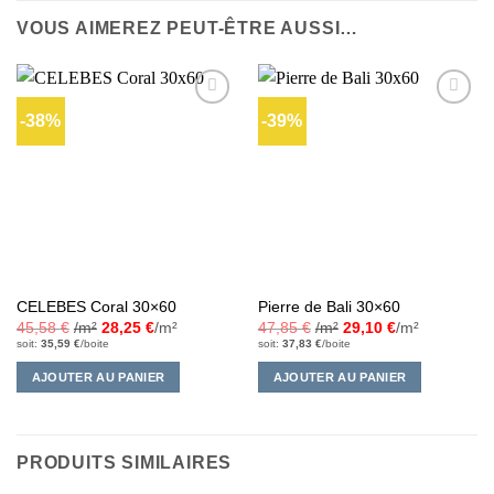
VOUS AIMEREZ PEUT-ÊTRE AUSSI…
-38%
-39%
Ajouter
Ajouter
à la liste
à la liste
d’envies
d’envies
CELEBES Coral 30×60
Pierre de Bali 30×60
45,58
€
/m²
28,25
€
/m²
47,85
€
/m²
29,10
€
/m²
soit:
35,59
€
/boite
soit:
37,83
€
/boite
AJOUTER AU PANIER
AJOUTER AU PANIER
PRODUITS SIMILAIRES