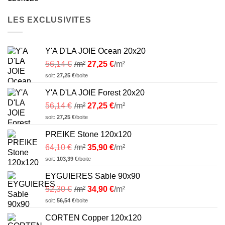
LES EXCLUSIVITES
Y'A D'LA JOIE Ocean 20x20
56,14
€
/m²
27,25
€
/m²
soit:
27,25
€
/boite
Y'A D'LA JOIE Forest 20x20
56,14
€
/m²
27,25
€
/m²
soit:
27,25
€
/boite
PREIKE Stone 120x120
64,10
€
/m²
35,90
€
/m²
soit:
103,39
€
/boite
EYGUIERES Sable 90x90
52,30
€
/m²
34,90
€
/m²
soit:
56,54
€
/boite
CORTEN Copper 120x120