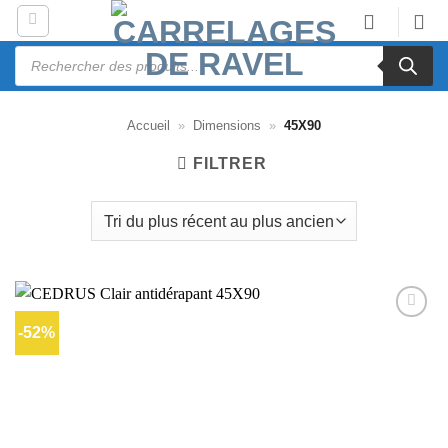
Passer
au
Recherche
contenu
de
produits
Accueil
»
Dimensions
»
45X90
FILTRER
-52%
Ajouter
à la liste
d’envies