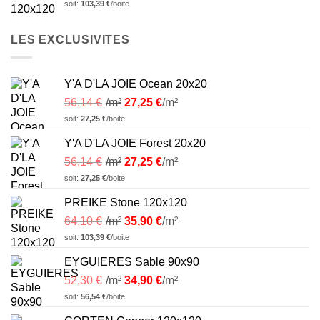
soit:
103,39
€
/boite
LES EXCLUSIVITES
Y'A D'LA JOIE Ocean 20x20
56,14
€
/m²
27,25
€
/m²
soit:
27,25
€
/boite
Y'A D'LA JOIE Forest 20x20
56,14
€
/m²
27,25
€
/m²
soit:
27,25
€
/boite
PREIKE Stone 120x120
64,10
€
/m²
35,90
€
/m²
soit:
103,39
€
/boite
EYGUIERES Sable 90x90
52,30
€
/m²
34,90
€
/m²
soit:
56,54
€
/boite