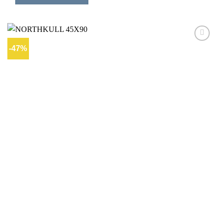
-47%
Ajouter
à la liste
d’envies