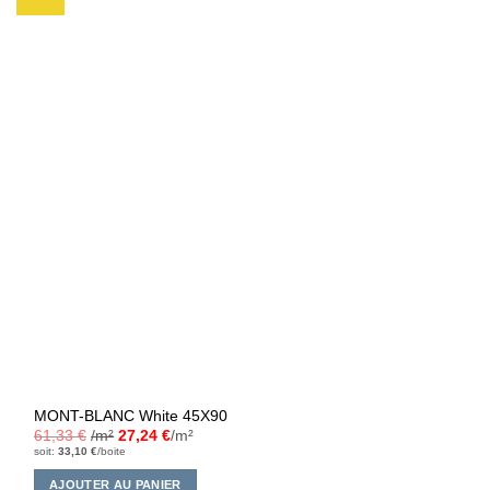
à la liste
d’envies
MONT-BLANC White 45X90
61,33
€
/m²
27,24
€
/m²
soit:
33,10
€
/boite
AJOUTER AU PANIER