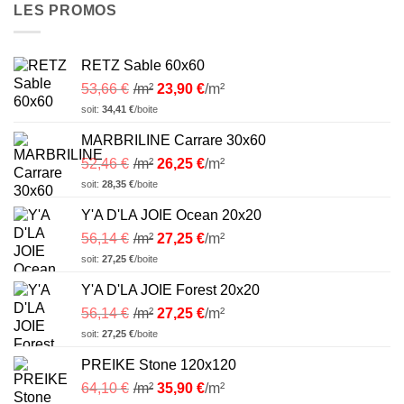
LES PROMOS
RETZ Sable 60x60
53,66
€
/m²
23,90
€
/m²
soit:
34,41
€
/boite
MARBRILINE Carrare 30x60
52,46
€
/m²
26,25
€
/m²
soit:
28,35
€
/boite
Y'A D'LA JOIE Ocean 20x20
56,14
€
/m²
27,25
€
/m²
soit:
27,25
€
/boite
Y'A D'LA JOIE Forest 20x20
56,14
€
/m²
27,25
€
/m²
soit:
27,25
€
/boite
PREIKE Stone 120x120
64,10
€
/m²
35,90
€
/m²