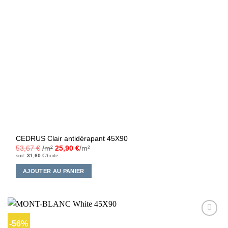
CEDRUS Clair antidérapant 45X90
53,67
€
/m²
25,90
€
/m²
soit:
31,60
€
/boite
AJOUTER AU PANIER
-56%
Ajouter