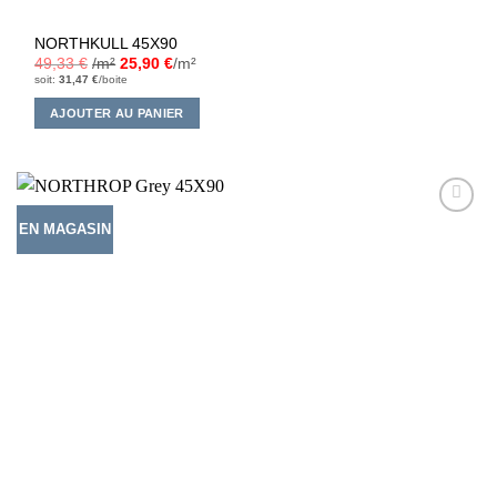
NORTHKULL 45X90
49,33
€
/m²
25,90
€
/m²
soit:
31,47
€
/boite
AJOUTER AU PANIER
EN MAGASIN
Ajouter
à la liste
d’envies