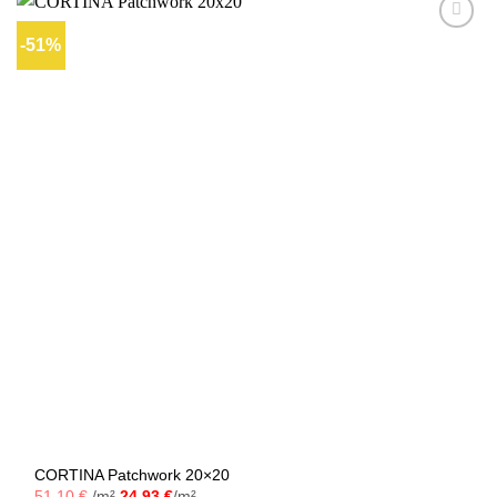
-51%
Ajouter
à la liste
d’envies
CORTINA Patchwork 20×20
51,10
€
/m²
24,93
€
/m²