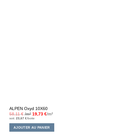
ALPEN Oxyd 10X60
58,11
€
/m²
19,73
€
/m²
soit:
23,67
€
/boite
AJOUTER AU PANIER