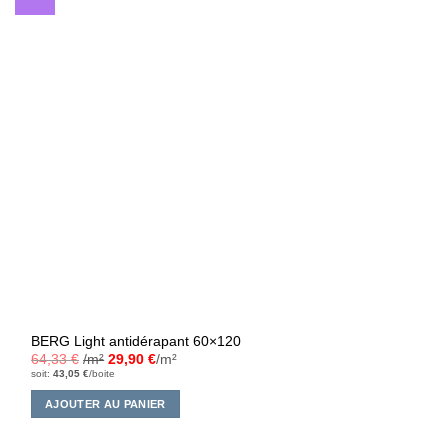
BERG Light antidérapant 60×120
64,33
€
/m²
29,90
€
/m²
soit:
43,05
€
/boite
AJOUTER AU PANIER