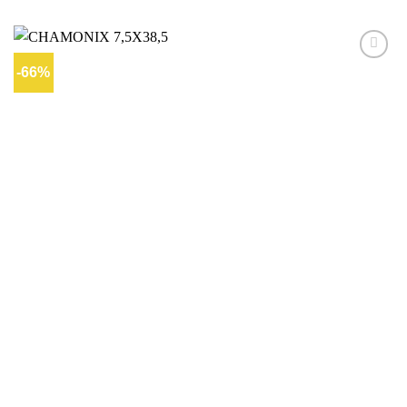
-66%
Ajouter
à la liste
d’envies