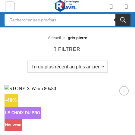
Passer
au
Recherche
contenu
de
produits
Accueil
»
gris pierre
FILTRER
-49%
Ajouter
à la liste
d’envies
LE CHOIX DU PRO
Nouveau