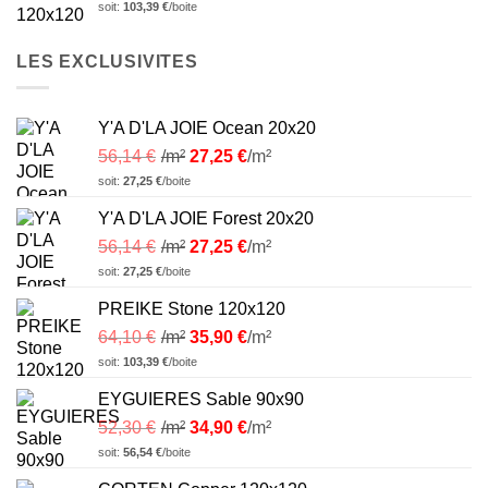
soit:
103,39
€
/boite
LES EXCLUSIVITES
Y'A D'LA JOIE Ocean 20x20
56,14
€
/m²
27,25
€
/m²
soit:
27,25
€
/boite
Y'A D'LA JOIE Forest 20x20
56,14
€
/m²
27,25
€
/m²
soit:
27,25
€
/boite
PREIKE Stone 120x120
64,10
€
/m²
35,90
€
/m²
soit:
103,39
€
/boite
EYGUIERES Sable 90x90
52,30
€
/m²
34,90
€
/m²
soit:
56,54
€
/boite