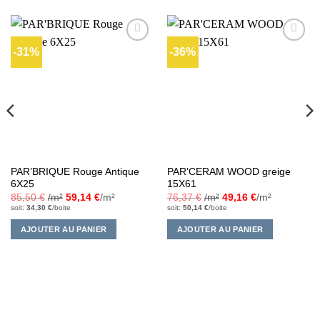
-31%
-36%
Ajouter
Ajouter
à la liste
à la liste
d’envies
d’envies
PAR’BRIQUE Rouge Antique
PAR’CERAM WOOD greige
6X25
15X61
85,50
€
/m²
59,14
€
/m²
76,37
€
/m²
49,16
€
/m²
soit:
34,30
€
/boite
soit:
50,14
€
/boite
AJOUTER AU PANIER
AJOUTER AU PANIER