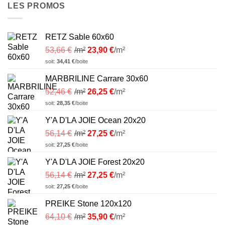
LES PROMOS
RETZ Sable 60x60
53,66
€
/m²
23,90
€
/m²
soit:
34,41
€
/boite
MARBRILINE Carrare 30x60
52,46
€
/m²
26,25
€
/m²
soit:
28,35
€
/boite
Y'A D'LA JOIE Ocean 20x20
56,14
€
/m²
27,25
€
/m²
soit:
27,25
€
/boite
Y'A D'LA JOIE Forest 20x20
56,14
€
/m²
27,25
€
/m²
soit:
27,25
€
/boite
PREIKE Stone 120x120
64,10
€
/m²
35,90
€
/m²