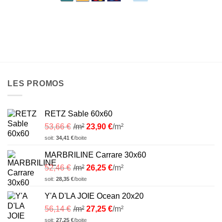
LES PROMOS
RETZ Sable 60x60
53,66
€
/m²
23,90
€
/m²
soit:
34,41
€
/boite
MARBRILINE Carrare 30x60
52,46
€
/m²
26,25
€
/m²
soit:
28,35
€
/boite
Y'A D'LA JOIE Ocean 20x20
56,14
€
/m²
27,25
€
/m²
soit:
27,25
€
/boite