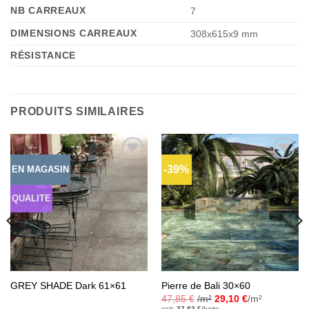
NB CARREAUX
7
DIMENSIONS CARREAUX
308x615x9 mm
RÉSISTANCE
PRODUITS SIMILAIRES
-39%
EN MAGASIN
Ajouter
Ajouter
à la liste
à la liste
d’envies
d’envies
QUALITE
GREY SHADE Dark 61×61
Pierre de Bali 30×60
47,85
€
/m²
29,10
€
/m²
soit:
37,83
€
/boite