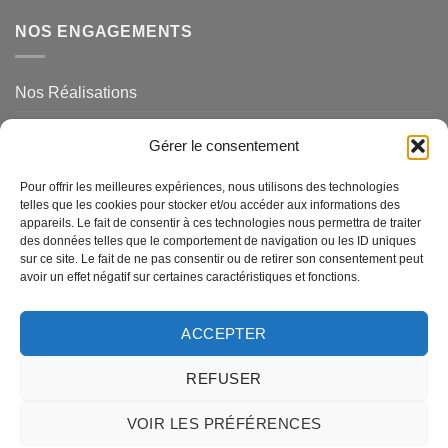
NOS ENGAGEMENTS
Nos Réalisations
Mentions légales et politique de confidentialité
Gérer le consentement
NOS SERVICES
Pour offrir les meilleures expériences, nous utilisons des technologies
telles que les cookies pour stocker et/ou accéder aux informations des
appareils. Le fait de consentir à ces technologies nous permettra de traiter
des données telles que le comportement de navigation ou les ID uniques
Magasins de Ravel
sur ce site. Le fait de ne pas consentir ou de retirer son consentement peut
avoir un effet négatif sur certaines caractéristiques et fonctions.
Questions Fréquemments Posées
Nos Services
ACCEPTER
REFUSER
MasterCard
American
Visa
Visa
Credit
MasterCa
Express
Electron
Card
2
VOIR LES PRÉFÉRENCES
A PROPOS
BLOG
CONTACTEZ NOUS
2