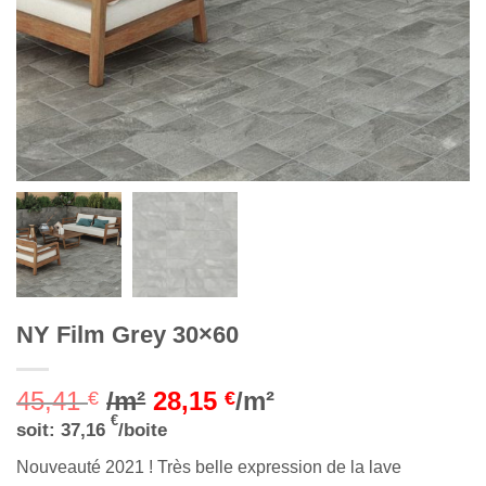
NY Film Grey 30×60
45,41
/m²
28,15
/m²
€
€
€
soit:
37,16
/boite
Nouveauté 2021 ! Très belle expression de la lave