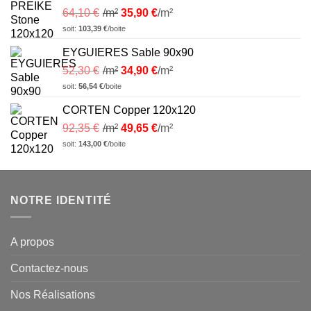
64,10
€
/m²
35,90
€
/m²
soit:
103,39
€
/boite
EYGUIERES Sable 90x90
52,30
€
/m²
34,90
€
/m²
soit:
56,54
€
/boite
CORTEN Copper 120x120
92,35
€
/m²
49,65
€
/m²
soit:
143,00
€
/boite
NOTRE IDENTITÉ
A propos
Contactez-nous
Nos Réalisations