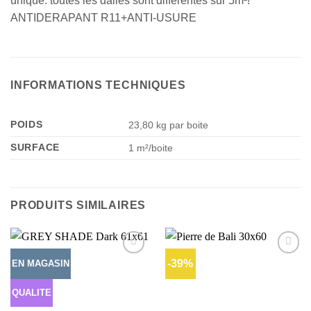
unique: toutes les dalles sont différentes sur 5m²!
ANTIDERAPANT R11+ANTI-USURE
INFORMATIONS TECHNIQUES
POIDS
23,80 kg par boite
SURFACE
1 m²/boite
PRODUITS SIMILAIRES
-39%
EN MAGASIN
Ajouter
Ajouter
à la liste
à la liste
d’envies
d’envies
QUALITE