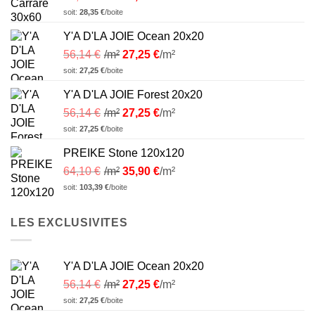
soit:
28,35
€
/boite
Y'A D'LA JOIE Ocean 20x20
56,14
€
/m²
27,25
€
/m²
soit:
27,25
€
/boite
Y'A D'LA JOIE Forest 20x20
56,14
€
/m²
27,25
€
/m²
soit:
27,25
€
/boite
PREIKE Stone 120x120
64,10
€
/m²
35,90
€
/m²
soit:
103,39
€
/boite
LES EXCLUSIVITES
Y'A D'LA JOIE Ocean 20x20
56,14
€
/m²
27,25
€
/m²
soit:
27,25
€
/boite