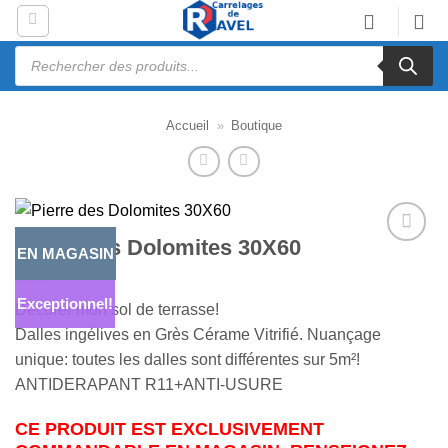
Passer
au
Recherche
contenu
de
produits
Accueil
»
Boutique
Pierre des Dolomites 30X60
EN MAGASIN
Ajouter
à la liste
d’envies
Exceptionnel!
Décorer mon sol de terrasse!
Dalles ingélives en Grès Cérame Vitrifié. Nuançage
unique: toutes les dalles sont différentes sur 5m²!
ANTIDERAPANT R11+ANTI-USURE
CE PRODUIT EST EXCLUSIVEMENT