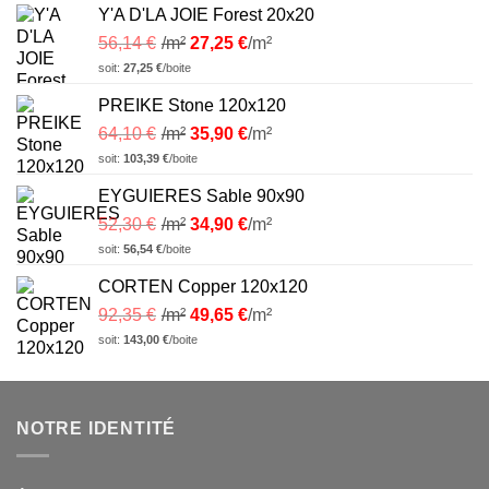
Y'A D'LA JOIE Forest 20x20
56,14
€
/m²
27,25
€
/m²
soit:
27,25
€
/boite
PREIKE Stone 120x120
64,10
€
/m²
35,90
€
/m²
soit:
103,39
€
/boite
EYGUIERES Sable 90x90
52,30
€
/m²
34,90
€
/m²
soit:
56,54
€
/boite
CORTEN Copper 120x120
92,35
€
/m²
49,65
€
/m²
soit:
143,00
€
/boite
NOTRE IDENTITÉ