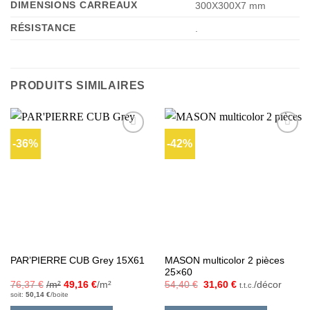
DIMENSIONS CARREAUX
300X300X7 mm
RÉSISTANCE
.
PRODUITS SIMILAIRES
-36%
-42%
Ajouter
Ajouter
à la liste
à la liste
d’envies
d’envies
MASON multicolor 2 pièces
PAR’PIERRE CUB Grey 15X61
25×60
Le
Le
76,37
€
/m²
49,16
€
/m²
54,40
€
31,60
€
/décor
t.t.c.
prix
prix
soit:
50,14
€
/boite
initial
actuel