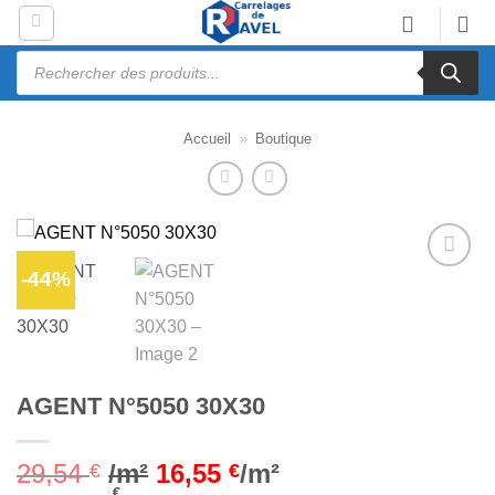
Passer
au
Recherche
contenu
de
produits
Accueil
»
Boutique
-44%
Ajouter
à la liste
d’envies
AGENT N°5050 30X30
29,54
/m²
16,55
/m²
€
€
€