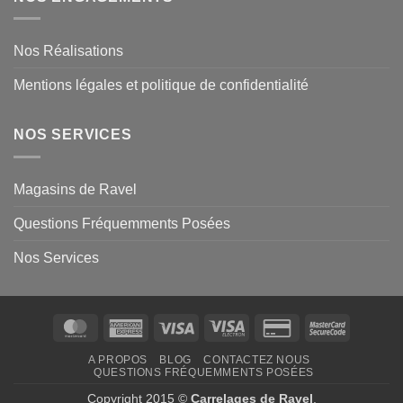
Nos Réalisations
Mentions légales et politique de confidentialité
NOS SERVICES
Magasins de Ravel
Questions Fréquemments Posées
Nos Services
MasterCard
American
Visa
Visa
Credit
MasterCa
Express
Electron
Card
2
A PROPOS
BLOG
CONTACTEZ NOUS
2
QUESTIONS FRÉQUEMMENTS POSÉES
Copyright 2015 ©
Carrelages de Ravel
.