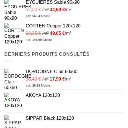
EYGUIERES Sable 90x90
52,30
€
/m²
34,90
€
/m²
soit:
56,54
€
/boite
CORTEN Copper 120x120
92,35
€
/m²
49,65
€
/m²
soit:
143,00
€
/boite
DERNIERS PRODUITS CONSULTÉS
DORDOGNE Clair 60x60
38,40
€
/m²
17,90
€
/m²
soit:
26,13
€
/boite
AKOYA 120x120
SIPPAR Black 120x120