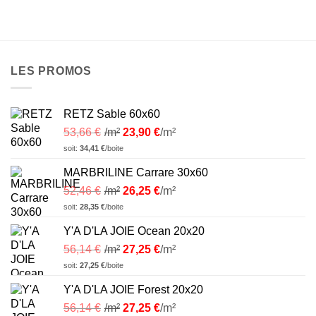
LES PROMOS
RETZ Sable 60x60
53,66
€
/m²
23,90
€
/m²
soit:
34,41
€
/boite
MARBRILINE Carrare 30x60
52,46
€
/m²
26,25
€
/m²
soit:
28,35
€
/boite
Y'A D'LA JOIE Ocean 20x20
56,14
€
/m²
27,25
€
/m²
soit:
27,25
€
/boite
Y'A D'LA JOIE Forest 20x20
56,14
€
/m²
27,25
€
/m²