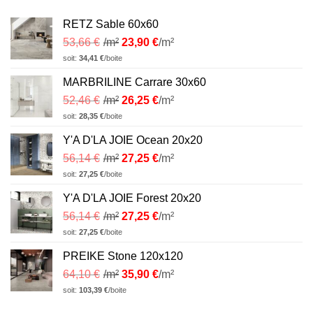
RETZ Sable 60x60
53,66
€
/m²
23,90
€
/m²
soit:
34,41
€
/boite
MARBRILINE Carrare 30x60
52,46
€
/m²
26,25
€
/m²
soit:
28,35
€
/boite
Y'A D'LA JOIE Ocean 20x20
56,14
€
/m²
27,25
€
/m²
soit:
27,25
€
/boite
Y'A D'LA JOIE Forest 20x20
56,14
€
/m²
27,25
€
/m²
soit:
27,25
€
/boite
PREIKE Stone 120x120
64,10
€
/m²
35,90
€
/m²
soit:
103,39
€
/boite