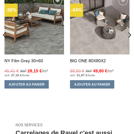
-38%
-44%
Ajouter
Ajouter
à la liste
à la liste
d’envies
d’envies
NY Film Grey 30×60
BIG ONE 80X80X2
45,41
€
/m²
28,15
€
/m²
88,50
€
/m²
49,80
€
/m²
soit:
37,16
€
/boite
soit:
31,87
€
/boite
AJOUTER AU PANIER
AJOUTER AU PANIER
NOS SERVICES
Carrelages de Ravel c'est aussi