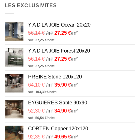
LES EXCLUSIVITES
Y'A D'LA JOIE Ocean 20x20
56,14
€
/m²
27,25
€
/m²
soit:
27,25
€
/boite
Y'A D'LA JOIE Forest 20x20
56,14
€
/m²
27,25
€
/m²
soit:
27,25
€
/boite
PREIKE Stone 120x120
64,10
€
/m²
35,90
€
/m²
soit:
103,39
€
/boite
EYGUIERES Sable 90x90
52,30
€
/m²
34,90
€
/m²
soit:
56,54
€
/boite
CORTEN Copper 120x120
92,35
€
/m²
49,65
€
/m²