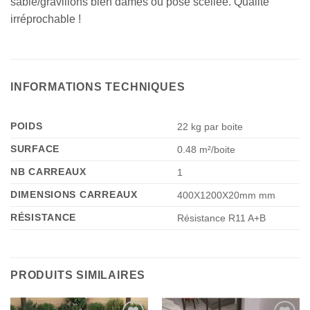
sable/gravillons bien damés ou pose scellée. Qualité
irréprochable !
INFORMATIONS TECHNIQUES
POIDS
22 kg par boite
SURFACE
0.48 m²/boite
NB CARREAUX
1
DIMENSIONS CARREAUX
400X1200X20mm mm
RÉSISTANCE
Résistance R11 A+B
PRODUITS SIMILAIRES