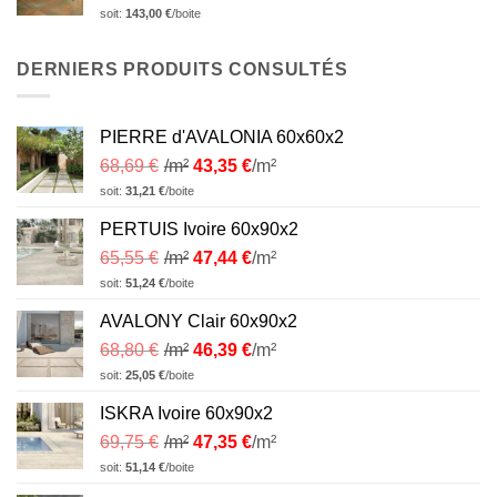
soit:
143,00
€
/boite
DERNIERS PRODUITS CONSULTÉS
PIERRE d'AVALONIA 60x60x2
68,69
€
/m²
43,35
€
/m²
soit:
31,21
€
/boite
PERTUIS Ivoire 60x90x2
65,55
€
/m²
47,44
€
/m²
soit:
51,24
€
/boite
AVALONY Clair 60x90x2
68,80
€
/m²
46,39
€
/m²
soit:
25,05
€
/boite
ISKRA Ivoire 60x90x2
69,75
€
/m²
47,35
€
/m²
soit:
51,14
€
/boite