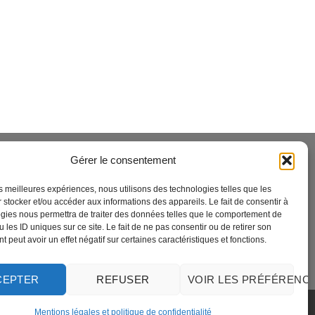
Gérer le consentement
OS SERVICES
les meilleures expériences, nous utilisons des technologies telles que les
 stocker et/ou accéder aux informations des appareils. Le fait de consentir à
agasins de Ravel
gies nous permettra de traiter des données telles que le comportement de
 les ID uniques sur ce site. Le fait de ne pas consentir ou de retirer son
uestions Fréquemments Posées
 peut avoir un effet négatif sur certaines caractéristiques et fonctions.
os Services
CEPTER
REFUSER
VOIR LES PRÉFÉRENC
MasterCard
American
Visa
Visa
Credit
MasterCard
Mentions légales et politique de confidentialité