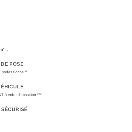
m*...
 DE POSE
 professionnel**...
VÉHICULE
 votre disposition ***...
 SÉCURISÉ