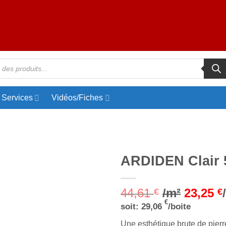
Services
Vidéos/Fiches
ARDIDEN Clair 
Ajouter
44,61
/m²
23,25
à la liste
€
€
d’envies
€
soit:
29,06
/boite
Une esthétique brute de pier