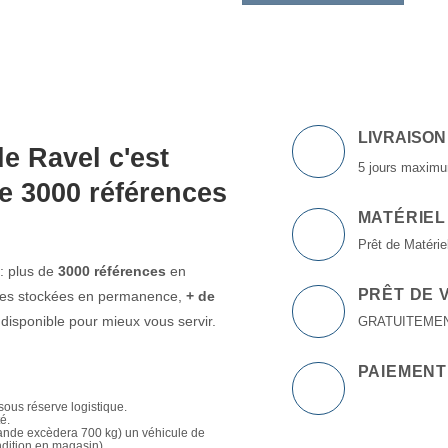
LIVRAISON
e Ravel c'est
5 jours maximu
e 3000 références
MATÉRIEL
Prêt de Matériel
: plus de
3000 références
en
PRÊT DE 
ttes stockées en permanence,
+ de
isponible pour mieux vous servir.
GRATUITEMENT à
PAIEMENT
sous réserve logistique.
té.
mande excèdera 700 kg) un véhicule de
ndition en magasin).