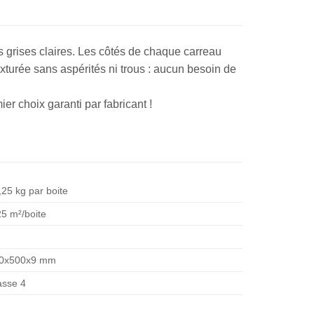
s grises claires. Les côtés de chaque carreau
texturée sans aspérités ni trous : aucun besoin de
er choix garanti par fabricant !
,25 kg par boite
25 m²/boite
0x500x9 mm
asse 4