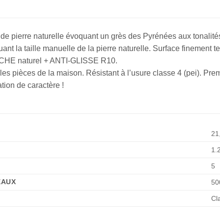
de pierre naturelle évoquant un grès des Pyrénées aux tonalité
uant la taille manuelle de la pierre naturelle. Surface finement 
ACHE naturel + ANTI-GLISSE R10.
es pièces de la maison. Résistant à l’usure classe 4 (pei). Premi
tion de caractère !
21
1.
5
EAUX
50
Cl