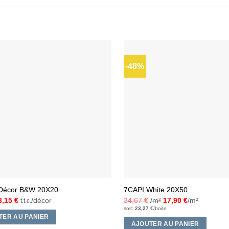
-48%
Ajouter
à la liste
d’envies
 Décor B&W 20X20
7CAPI White 20X50
Le
Le
3,15
€
/décor
34,67
€
/m²
17,90
€
/m²
t.t.c.
prix
prix
soit:
23,27
€
/boite
nitial
actuel
TER AU PANIER
était :
est :
AJOUTER AU PANIER
4,00 €.
3,15 €.