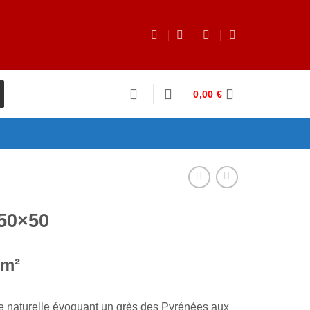
0,00
€
50×50
/m²
re naturelle évoquant un grès des Pyrénées aux