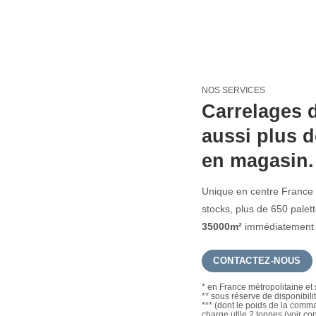
NOS SERVICES
Carrelages d
aussi plus d
en magasin.
Unique en centre France 
stocks, plus de 650 pale
35000m²
immédiatement d
CONTACTEZ-NOUS
* en France métropolitaine et 
** sous réserve de disponibili
*** (dont le poids de la com
charge utile 2 tonnes.(voir co