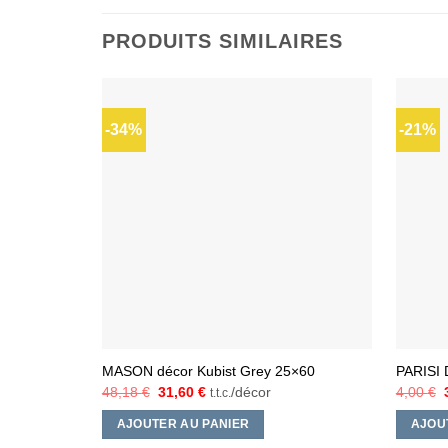
PRODUITS SIMILAIRES
-34%
-21%
Ajouter
à la liste
d’envies
MASON décor Kubist Grey 25×60
PARISI
Le
Le
48,18
€
31,60
€
/décor
4,00
€
t.t.c.
prix
prix
initial
actuel
i
AJOUTER AU PANIER
AJOU
était :
est :
48,18 €.
31,60 €.