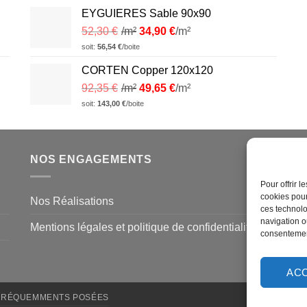
EYGUIERES Sable 90x90
52,30
€
/m²
34,90
€
/m²
soit:
56,54
€
/boite
CORTEN Copper 120x120
92,35
€
/m²
49,65
€
/m²
soit:
143,00
€
/boite
NOS ENGAGEMENTS
N
Pour offrir 
cookies pour
Nos Réalisations
M
ces technolo
navigation ou
Mentions légales et politique de confidentialité
Q
consentement
N
AC
FRÉQUEMMENTS POSÉES