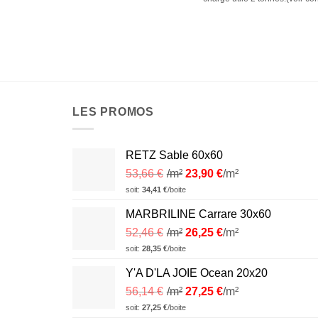
LES PROMOS
RETZ Sable 60x60
53,66
€
/m²
23,90
€
/m²
soit:
34,41
€
/boite
MARBRILINE Carrare 30x60
52,46
€
/m²
26,25
€
/m²
soit:
28,35
€
/boite
Y'A D'LA JOIE Ocean 20x20
56,14
€
/m²
27,25
€
/m²
soit:
27,25
€
/boite