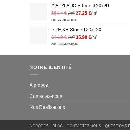
Y'A D'LA JOIE Forest 20x20
56,14
€
/m²
27,25
€
/m²
soit:
27,25
€
/boite
PREIKE Stone 120x120
64,10
€
/m²
35,90
€
/m²
soit:
103,39
€
/boite
NOTRE IDENTITÉ
A propos
Contactez-nous
Nos Réalisations
A PROPOS
BLOG
CONTACTEZ NOUS
QUESTIONS 