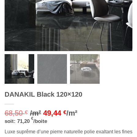
DANAKIL Black 120×120
68,50
/m²
49,44
/m²
€
€
€
soit:
71,20
/boite
Luxe suprême d’une pierre naturelle polie exaltant les fines