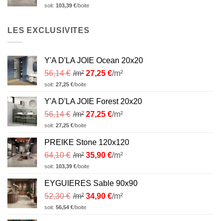
soit:
103,39
€
/boite
LES EXCLUSIVITES
Y'A D'LA JOIE Ocean 20x20
56,14
€
/m²
27,25
€
/m²
soit:
27,25
€
/boite
Y'A D'LA JOIE Forest 20x20
56,14
€
/m²
27,25
€
/m²
soit:
27,25
€
/boite
PREIKE Stone 120x120
64,10
€
/m²
35,90
€
/m²
soit:
103,39
€
/boite
EYGUIERES Sable 90x90
52,30
€
/m²
34,90
€
/m²
soit:
56,54
€
/boite