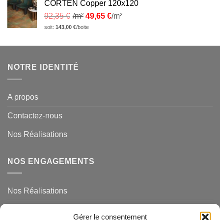
CORTEN Copper 120x120
92,35
€
/m²
49,65
€
/m²
soit:
143,00
€
/boite
NOTRE IDENTITÉ
A propos
Contactez-nous
Nos Réalisations
NOS ENGAGEMENTS
Nos Réalisations
Mentions légales et politique de confidentialité
Gérer le consentement