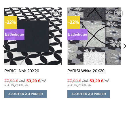
-32%
-32%
Ajouter
Ajouter
à la liste
à la liste
d’envies
d’envies
Esthétique
Esthétique
PARIGI Noir 20X20
PARISI White 20X20
77,99
€
/m²
53,20
€
/m²
77,99
€
/m²
53,20
€
/m²
soit:
35,78
€
/boite
soit:
35,78
€
/boite
AJOUTER AU PANIER
AJOUTER AU PANIER