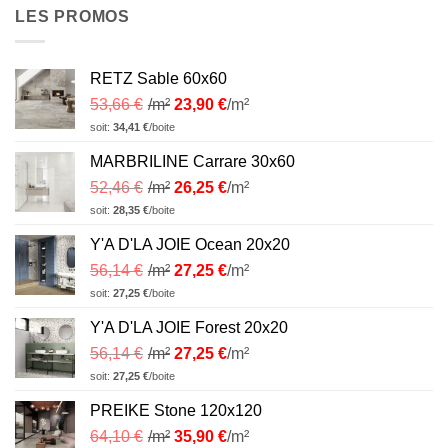
LES PROMOS
RETZ Sable 60x60
53,66
€
/m²
23,90
€
/m²
soit:
34,41
€
/boite
MARBRILINE Carrare 30x60
52,46
€
/m²
26,25
€
/m²
soit:
28,35
€
/boite
Y'A D'LA JOIE Ocean 20x20
56,14
€
/m²
27,25
€
/m²
soit:
27,25
€
/boite
Y'A D'LA JOIE Forest 20x20
56,14
€
/m²
27,25
€
/m²
soit:
27,25
€
/boite
PREIKE Stone 120x120
64,10
€
/m²
35,90
€
/m²