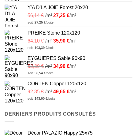
Y'A D'LA JOIE Forest 20x20
56,14
€
/m²
27,25
€
/m²
soit:
27,25
€
/boite
PREIKE Stone 120x120
64,10
€
/m²
35,90
€
/m²
soit:
103,39
€
/boite
EYGUIERES Sable 90x90
52,30
€
/m²
34,90
€
/m²
soit:
56,54
€
/boite
CORTEN Copper 120x120
92,35
€
/m²
49,65
€
/m²
soit:
143,00
€
/boite
DERNIERS PRODUITS CONSULTÉS
Décor PALAZIO Happy 25x75