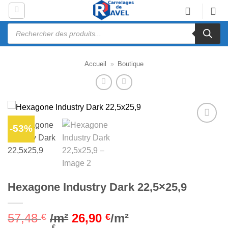
Passer
au
Recherche
contenu
de
produits
Accueil
»
Boutique
-53%
Ajouter
à la liste
d’envies
Hexagone Industry Dark 22,5×25,9
57,48
/m²
26,90
/m²
€
€
€