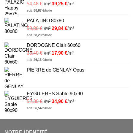
54,48
€
/m²
39,25
€
/m²
soit:
58,87
€
/boite
PALATINO 80x80
59,80
€
/m²
29,84
€
/m²
soit:
38,20
€
/boite
DORDOGNE Clair 60x60
38,40
€
/m²
17,90
€
/m²
soit:
26,13
€
/boite
PIERRE de GENLAY Opus
EYGUIERES Sable 90x90
52,30
€
/m²
34,90
€
/m²
soit:
56,54
€
/boite
NOTRE IDENTITÉ