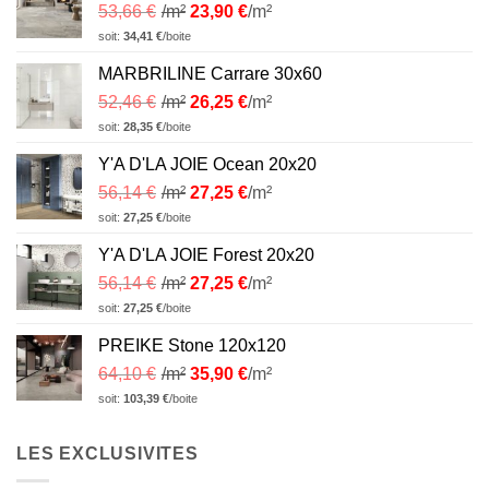
53,66
€
/m²
23,90
€
/m²
soit:
34,41
€
/boite
MARBRILINE Carrare 30x60
52,46
€
/m²
26,25
€
/m²
soit:
28,35
€
/boite
Y'A D'LA JOIE Ocean 20x20
56,14
€
/m²
27,25
€
/m²
soit:
27,25
€
/boite
Y'A D'LA JOIE Forest 20x20
56,14
€
/m²
27,25
€
/m²
soit:
27,25
€
/boite
PREIKE Stone 120x120
64,10
€
/m²
35,90
€
/m²
soit:
103,39
€
/boite
LES EXCLUSIVITES