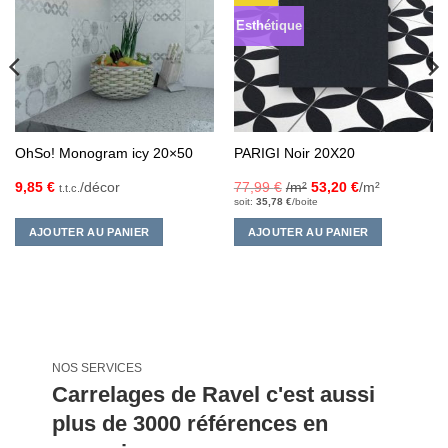
d’envies
d’envies
Esthétique
OhSo! Monogram icy 20×50
PARIGI Noir 20X20
9,85
€
/décor
77,99
€
/m²
53,20
€
/m²
t.t.c.
soit:
35,78
€
/boite
AJOUTER AU PANIER
AJOUTER AU PANIER
NOS SERVICES
Carrelages de Ravel c'est aussi
plus de 3000 références en