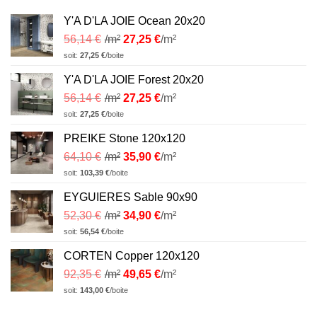
Y'A D'LA JOIE Ocean 20x20
56,14
€
/m²
27,25
€
/m²
soit:
27,25
€
/boite
Y'A D'LA JOIE Forest 20x20
56,14
€
/m²
27,25
€
/m²
soit:
27,25
€
/boite
PREIKE Stone 120x120
64,10
€
/m²
35,90
€
/m²
soit:
103,39
€
/boite
EYGUIERES Sable 90x90
52,30
€
/m²
34,90
€
/m²
soit:
56,54
€
/boite
CORTEN Copper 120x120
92,35
€
/m²
49,65
€
/m²
soit:
143,00
€
/boite