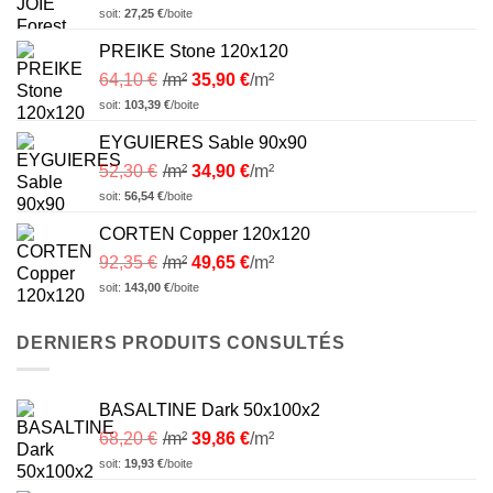
soit:
27,25
€
/boite
PREIKE Stone 120x120
64,10
€
/m²
35,90
€
/m²
soit:
103,39
€
/boite
EYGUIERES Sable 90x90
52,30
€
/m²
34,90
€
/m²
soit:
56,54
€
/boite
CORTEN Copper 120x120
92,35
€
/m²
49,65
€
/m²
soit:
143,00
€
/boite
DERNIERS PRODUITS CONSULTÉS
BASALTINE Dark 50x100x2
68,20
€
/m²
39,86
€
/m²
soit:
19,93
€
/boite