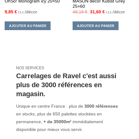
MASON décor Kubist Grey
OhSo! Monogram icy 20×50
25×60
Le
Le
9,85
€
/décor
48,18
€
31,60
€
/décor
t.t.c.
t.t.c.
prix
prix
initial
actuel
était :
est :
AJOUTER AU PANIER
AJOUTER AU PANIER
48,18 €.
31,60 €.
NOS SERVICES
Carrelages de Ravel c'est aussi
plus de 3000 références en
magasin.
Unique en centre France : plus de
3000 références
en stocks, plus de 650 palettes stockées en
permanence,
+ de 35000m²
immédiatement
disponible pour mieux vous servir.