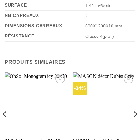
SURFACE
1.44 m²/boite
NB CARREAUX
2
DIMENSIONS CARREAUX
600X1200X10 mm
RÉSISTANCE
Classe 4(p.e.i)
PRODUITS SIMILAIRES
-34%
Ajouter
Ajouter
à la liste
à la liste
d’envies
d’envies