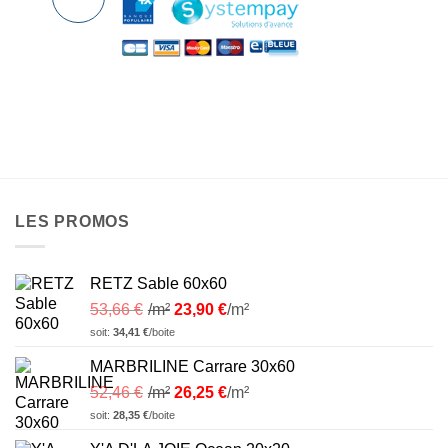
LES PROMOS
RETZ Sable 60x60
53,66
€
/m²
23,90
€
/m²
soit:
34,41
€
/boite
MARBRILINE Carrare 30x60
52,46
€
/m²
26,25
€
/m²
soit:
28,35
€
/boite