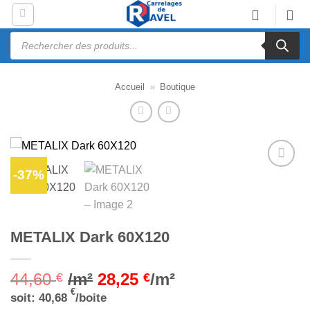
Passer
au
Recherche
contenu
de
produits
Accueil
»
Boutique
-37%
Ajouter
à la liste
d’envies
METALIX Dark 60X120
44,60
/m²
28,25
/m²
€
€
€
soit:
40,68
/boite