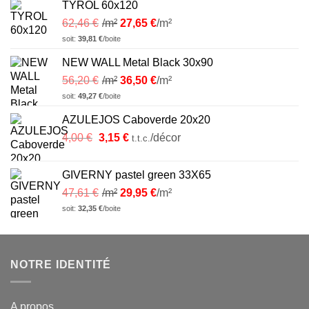
TYROL 60x120
62,46
€
/m²
27,65
€
/m²
soit:
39,81
€
/boite
NEW WALL Metal Black 30x90
56,20
€
/m²
36,50
€
/m²
soit:
49,27
€
/boite
AZULEJOS Caboverde 20x20
Le
Le
4,00
€
3,15
€
/décor
t.t.c.
prix
prix
initial
actuel
GIVERNY pastel green 33X65
était :
est :
47,61
€
/m²
29,95
€
/m²
4,00 €.
3,15 €.
soit:
32,35
€
/boite
NOTRE IDENTITÉ
A propos