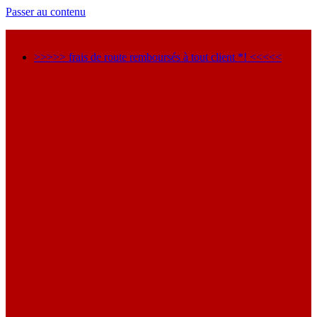
Passer au contenu
>>>>> frais de route remboursés à tout client *! <<<<<