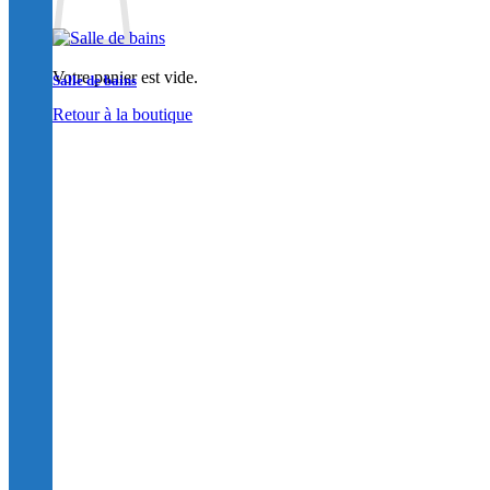
Votre panier est vide.
Salle de bains
Retour à la boutique