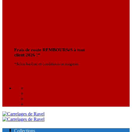
Frais de route REMBOURSéS à tout
client 2026 !*
*Selon barême et conditions en magasin
Collections