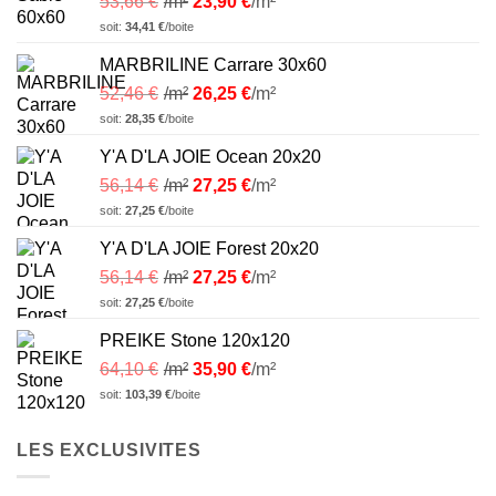
53,66
€
/m²
23,90
€
/m²
soit:
34,41
€
/boite
MARBRILINE Carrare 30x60
52,46
€
/m²
26,25
€
/m²
soit:
28,35
€
/boite
Y'A D'LA JOIE Ocean 20x20
56,14
€
/m²
27,25
€
/m²
soit:
27,25
€
/boite
Y'A D'LA JOIE Forest 20x20
56,14
€
/m²
27,25
€
/m²
soit:
27,25
€
/boite
PREIKE Stone 120x120
64,10
€
/m²
35,90
€
/m²
soit:
103,39
€
/boite
LES EXCLUSIVITES