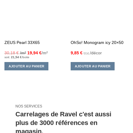
d’envies
d’envies
ZEUS Pearl 33X65
OhSo! Monogram icy 20×50
30,18
€
/m²
19,94
€
/m²
9,85
€
/décor
t.t.c.
soit:
21,54
€
/boite
AJOUTER AU PANIER
AJOUTER AU PANIER
NOS SERVICES
Carrelages de Ravel c'est aussi
plus de 3000 références en
magasin.