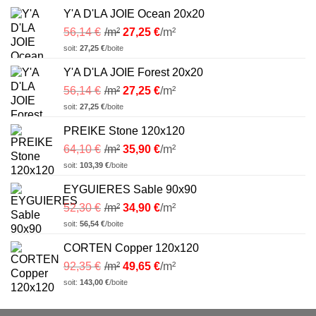
Y'A D'LA JOIE Ocean 20x20
56,14
€
/m²
27,25
€
/m²
soit:
27,25
€
/boite
Y'A D'LA JOIE Forest 20x20
56,14
€
/m²
27,25
€
/m²
soit:
27,25
€
/boite
PREIKE Stone 120x120
64,10
€
/m²
35,90
€
/m²
soit:
103,39
€
/boite
EYGUIERES Sable 90x90
52,30
€
/m²
34,90
€
/m²
soit:
56,54
€
/boite
CORTEN Copper 120x120
92,35
€
/m²
49,65
€
/m²
soit:
143,00
€
/boite