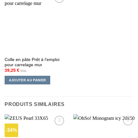
Ajouter
à la liste
d’envies
Colle en pâte Prêt à l’emploi
pour carrelage mur
39,25
€
t.t.c.
AJOUTER AU PANIER
PRODUITS SIMILAIRES
-34%
Ajouter
Ajouter
à la liste
à la liste