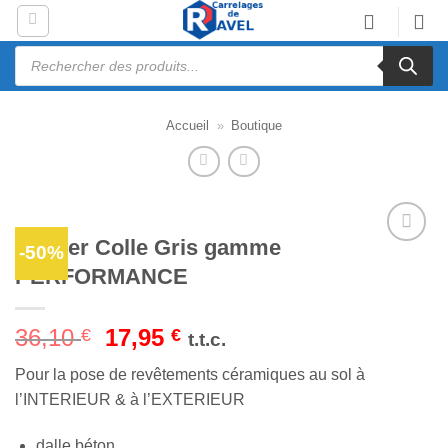
Passer
au
Recherche
contenu
de
produits
Accueil
»
Boutique
Mortier Colle Gris gamme
-50%
Ajouter
PERFORMANCE
à la liste
d’envies
Le
Le
36,10
17,95
€
€
t.t.c.
prix
prix
Pour la pose de revêtements céramiques au sol à
initial
actuel
l’INTERIEUR & à l’EXTERIEUR
était :
est :
36,10 €.
17,95 €.
dalle béton,