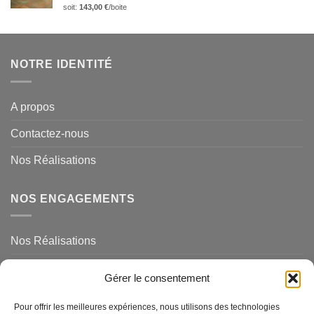
soit:
143,00
€
/boite
NOTRE IDENTITÉ
A propos
Contactez-nous
Nos Réalisations
NOS ENGAGEMENTS
Nos Réalisations
Mentions légales et politique de confidentialité
Gérer le consentement
NOS SERVICES
Pour offrir les meilleures expériences, nous utilisons des technologies