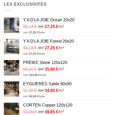
LES EXCLUSIVITES
Y'A D'LA JOIE Ocean 20x20
56,14
€
/m²
27,25
€
/m²
soit:
27,25
€
/boite
Y'A D'LA JOIE Forest 20x20
56,14
€
/m²
27,25
€
/m²
soit:
27,25
€
/boite
PREIKE Stone 120x120
64,10
€
/m²
35,90
€
/m²
soit:
103,39
€
/boite
EYGUIERES Sable 90x90
52,30
€
/m²
34,90
€
/m²
soit:
56,54
€
/boite
CORTEN Copper 120x120
92,35
€
/m²
49,65
€
/m²