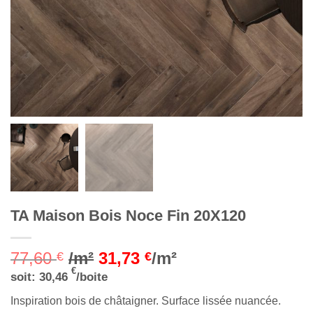
TA Maison Bois Noce Fin 20X120
77,60
/m²
31,73
/m²
€
€
€
soit:
30,46
/boite
Inspiration bois de châtaigner. Surface lissée nuancée.