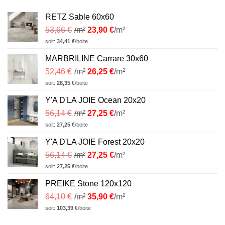
RETZ Sable 60x60
53,66
€
/m²
23,90
€
/m²
soit:
34,41
€
/boite
MARBRILINE Carrare 30x60
52,46
€
/m²
26,25
€
/m²
soit:
28,35
€
/boite
Y'A D'LA JOIE Ocean 20x20
56,14
€
/m²
27,25
€
/m²
soit:
27,25
€
/boite
Y'A D'LA JOIE Forest 20x20
56,14
€
/m²
27,25
€
/m²
soit:
27,25
€
/boite
PREIKE Stone 120x120
64,10
€
/m²
35,90
€
/m²
soit:
103,39
€
/boite