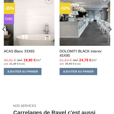
-35%
-52%
Ajouter
Ajouter
à la liste
à la liste
d’envies
d’envies
CHIC
DOLOMITI BLACK interior
ACAS Blanc 33X65
45X90
30,81
€
/m²
19,90
€
/m²
51,63
€
/m²
24,79
€
/m²
soit:
21,49
€
/boite
soit:
30,00
€
/boite
AJOUTER AU PANIER
AJOUTER AU PANIER
NOS SERVICES
Carrelages de Ravel c'est aussi