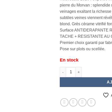
pierre du Morvan : splendide 
veinages exaltant la richesse 
subtiles veines viennent révél
blond. Grès cérame vitrifié f
Surface ANTIDERAPANTE R11 
TACHE + RESISTANTE AU G
Premier choix garanti par fabr
Pose sur plots ou scellée.
En stock
quantité de MORVAN Nature 6
A