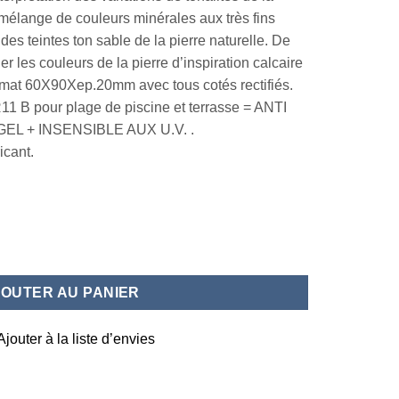
mélange de couleurs minérales aux très fins
des teintes ton sable de la pierre naturelle. De
er les couleurs de la pierre d’inspiration calcaire
ormat 60X90Xep.20mm avec tous cotés rectifiés.
B pour plage de piscine et terrasse = ANTI
EL + INSENSIBLE AUX U.V. .
icant.
0x90x2
JOUTER AU PANIER
Ajouter à la liste d’envies