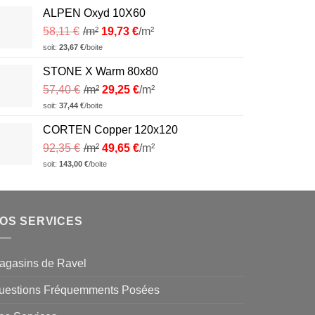
ALPEN Oxyd 10X60
58,11
€
/m²
19,73
€
/m²
soit:
23,67
€
/boite
STONE X Warm 80x80
57,40
€
/m²
29,25
€
/m²
soit:
37,44
€
/boite
CORTEN Copper 120x120
92,35
€
/m²
49,65
€
/m²
soit:
143,00
€
/boite
OS SERVICES
agasins de Ravel
uestions Fréquemments Posées