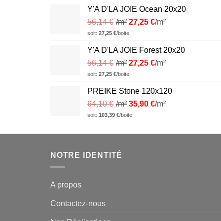
Y'A D'LA JOIE Ocean 20x20
56,14
€
/m²
27,25
€
/m²
soit:
27,25
€
/boite
Y'A D'LA JOIE Forest 20x20
56,14
€
/m²
27,25
€
/m²
soit:
27,25
€
/boite
PREIKE Stone 120x120
64,10
€
/m²
35,90
€
/m²
soit:
103,39
€
/boite
NOTRE IDENTITÉ
A propos
Contactez-nous