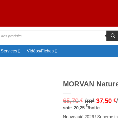
Services
Vidéos/Fiches
MORVAN Nature
Ajouter
65,70
/m²
37,50
à la liste
€
€
d’envies
€
soit:
20,25
/boite
Nouveauté 2026 ! Superbe inte