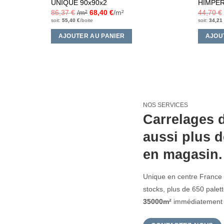
UNIQUE 90x90x2
HIMPER
86,37
€
/m²
68,40
€
/m²
44,70
€
soit:
55,40
€
/boite
soit:
34,21
AJOUTER AU PANIER
AJOU
NOS SERVICES
Carrelages d
aussi plus d
en magasin.
Unique en centre France 
stocks, plus de 650 pale
35000m²
immédiatement d