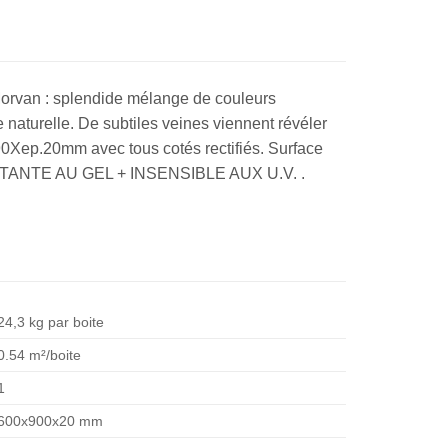
 Morvan : splendide mélange de couleurs
e naturelle. De subtiles veines viennent révéler
0X90Xep.20mm avec tous cotés rectifiés. Surface
ISTANTE AU GEL + INSENSIBLE AUX U.V. .
24,3 kg par boite
0.54 m²/boite
1
600x900x20 mm