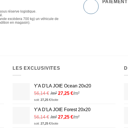
PAIEMENT
sous réserve logistique.
té.
mande excèdera 700 kg) un véhicule de
ndition en magasin).
LES EXCLUSIVITES
D
Y'A D'LA JOIE Ocean 20x20
56,14
€
/m²
27,25
€
/m²
soit:
27,25
€
/boite
Y'A D'LA JOIE Forest 20x20
56,14
€
/m²
27,25
€
/m²
soit:
27,25
€
/boite