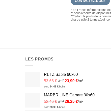
CONTACTEZ-NOUS
* en France métropolitaine et 
** sous réserve de disponibili
*** (dont le poids de la com
charge utile 2 tonnes.(voir co
LES PROMOS
RETZ Sable 60x60
53,66
€
/m²
23,90
€
/m²
soit:
34,41
€
/boite
MARBRILINE Carrare 30x60
52,46
€
/m²
26,25
€
/m²
soit:
28,35
€
/boite