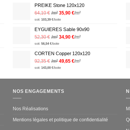
PREIKE Stone 120x120
64,10
€
/m²
35,90
€
/m²
soit:
103,39
€
/boite
EYGUIERES Sable 90x90
52,30
€
/m²
34,90
€
/m²
soit:
56,54
€
/boite
CORTEN Copper 120x120
92,35
€
/m²
49,65
€
/m²
soit:
143,00
€
/boite
NOS ENGAGEMENTS
N
Nos Réalisations
M
Mentions légales et politique de confidentialité
Q