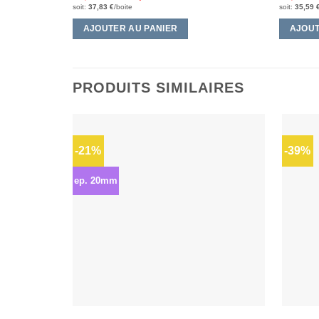
soit:
37,83
€
/boite
soit:
35,59
AJOUTER AU PANIER
AJOUT
PRODUITS SIMILAIRES
-21%
-39%
Ajouter
à la liste
d’envies
ep. 20mm