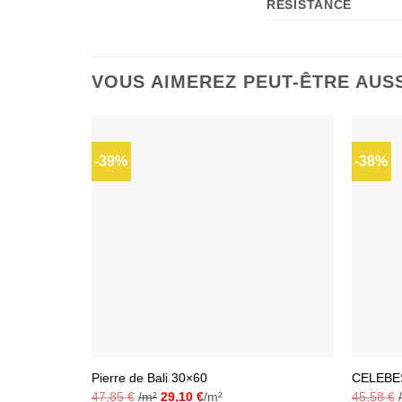
RÉSISTANCE
VOUS AIMEREZ PEUT-ÊTRE AUS
-39%
-38%
Ajouter
à la liste
d’envies
Pierre de Bali 30×60
CELEBES
47,85
€
/m²
29,10
€
/m²
45,58
€