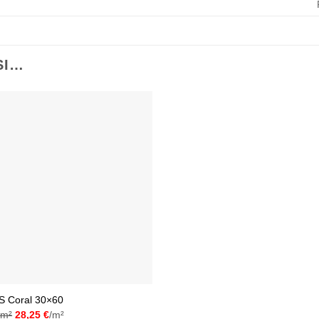
SI…
Ajouter
à la liste
d’envies
 Coral 30×60
/m²
28,25
€
/m²