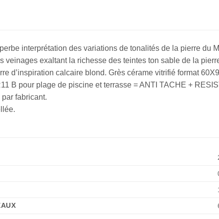
rbe interprétation des variations de tonalités de la pierre du
s veinages exaltant la richesse des teintes ton sable de la pierr
erre d’inspiration calcaire blond. Grès cérame vitrifié format 6
B pour plage de piscine et terrasse = ANTI TACHE + RES
par fabricant.
llée.
EAUX