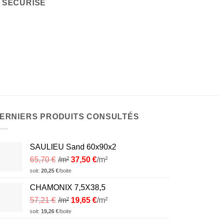
 SÉCURISÉ
ERNIERS PRODUITS CONSULTÉS
SAULIEU Sand 60x90x2
65,70
€
/m²
37,50
€
/m²
soit:
20,25
€
/boite
CHAMONIX 7,5X38,5
57,21
€
/m²
19,65
€
/m²
soit:
19,26
€
/boite