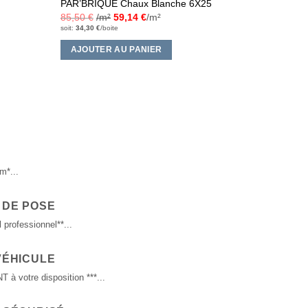
PAR’BRIQUE Chaux Blanche 6X25
PAR’BRIQ
85,50
€
/m²
59,14
€
/m²
85,50
€
/
soit:
34,30
€
/boite
soit:
34,30
€
/
AJOUTER AU PANIER
AJOUTE
m*...
 DE POSE
 professionnel**...
VÉHICULE
 votre disposition ***...