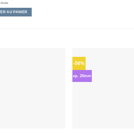
€
/boite
ER AU PANIER
-56%
Ajouter
à la liste
d’envies
ep. 20mm