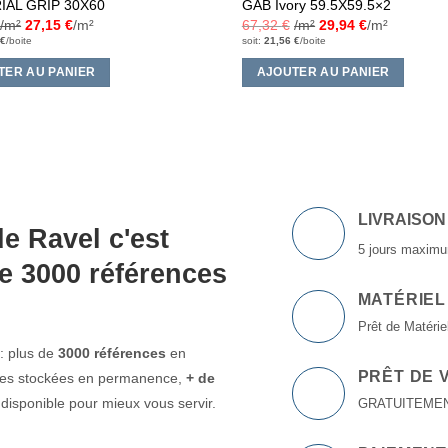
IAL GRIP 30X60
GAB Ivory 59.5X59.5×2
/m²
27,15
€
/m²
67,32
€
/m²
29,94
€
/m²
€
/boite
soit:
21,56
€
/boite
TER AU PANIER
AJOUTER AU PANIER
LIVRAISON
e Ravel c'est
5 jours maximu
e 3000 références
MATÉRIEL
Prêt de Matériel
: plus de
3000 références
en
PRÊT DE 
ttes stockées en permanence,
+ de
isponible pour mieux vous servir.
GRATUITEMENT à