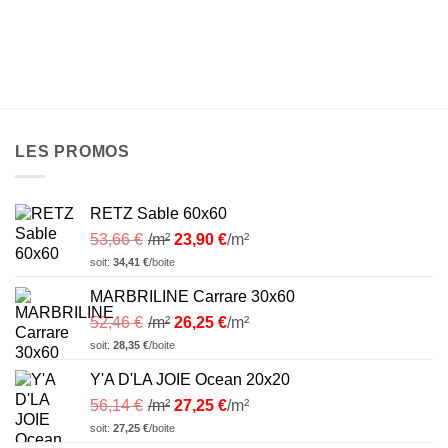
LES PROMOS
RETZ Sable 60x60
53,66
€
/m²
23,90
€
/m²
soit:
34,41
€
/boite
MARBRILINE Carrare 30x60
52,46
€
/m²
26,25
€
/m²
soit:
28,35
€
/boite
Y'A D'LA JOIE Ocean 20x20
56,14
€
/m²
27,25
€
/m²
soit:
27,25
€
/boite