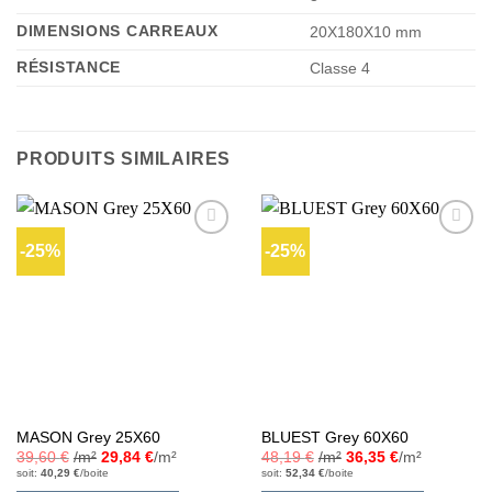
DIMENSIONS CARREAUX
20X180X10 mm
RÉSISTANCE
Classe 4
PRODUITS SIMILAIRES
-25%
-25%
Ajouter
Ajouter
à la liste
à la liste
d’envies
d’envies
MASON Grey 25X60
BLUEST Grey 60X60
39,60
€
/m²
29,84
€
/m²
48,19
€
/m²
36,35
€
/m²
soit:
40,29
€
/boite
soit:
52,34
€
/boite