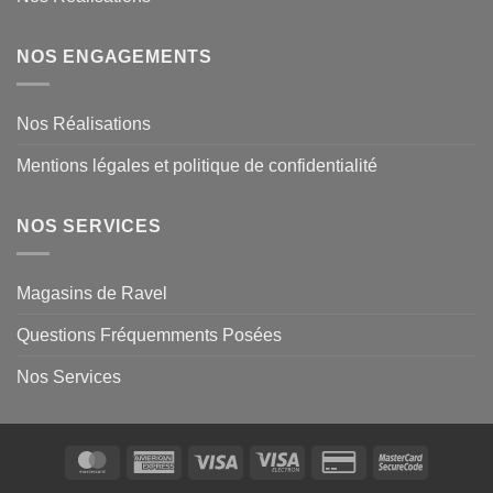
NOS ENGAGEMENTS
Nos Réalisations
Mentions légales et politique de confidentialité
NOS SERVICES
Magasins de Ravel
Questions Fréquemments Posées
Nos Services
MasterCard
American
Visa
Visa
Credit
MasterCa
Express
Electron
Card
2