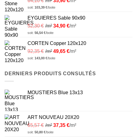
64,10
€
/m²
35,90
€
/m²
soit:
103,39
€
/boite
EYGUIERES Sable 90x90
52,30
€
/m²
34,90
€
/m²
soit:
56,54
€
/boite
CORTEN Copper 120x120
92,35
€
/m²
49,65
€
/m²
soit:
143,00
€
/boite
DERNIERS PRODUITS CONSULTÉS
MOUSTIERS Blue 13x13
ART NOUVEAU 20X20
65,57
€
/m²
37,35
€
/m²
soit:
50,80
€
/boite