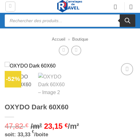
Passer
au
Recherche
contenu
de
produits
Accueil
»
Boutique
-52%
Ajouter
à la liste
d’envies
OXYDO Dark 60X60
47,82
/m²
23,15
/m²
€
€
€
soit:
33,33
/boite