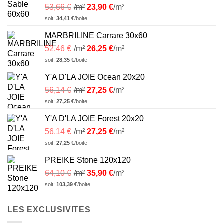
53,66
€
/m²
23,90
€
/m²
soit:
34,41
€
/boite
MARBRILINE Carrare 30x60
52,46
€
/m²
26,25
€
/m²
soit:
28,35
€
/boite
Y'A D'LA JOIE Ocean 20x20
56,14
€
/m²
27,25
€
/m²
soit:
27,25
€
/boite
Y'A D'LA JOIE Forest 20x20
56,14
€
/m²
27,25
€
/m²
soit:
27,25
€
/boite
PREIKE Stone 120x120
64,10
€
/m²
35,90
€
/m²
soit:
103,39
€
/boite
LES EXCLUSIVITES