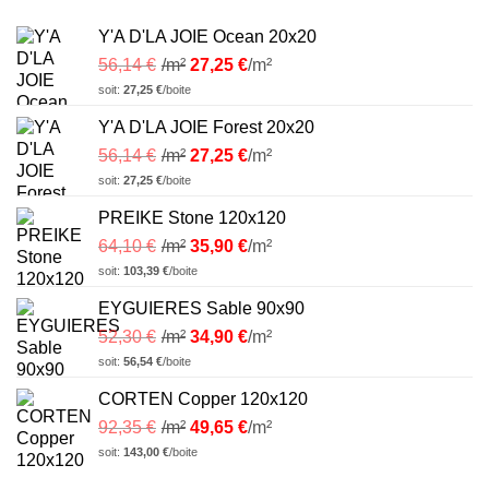
Y'A D'LA JOIE Ocean 20x20
56,14
€
/m²
27,25
€
/m²
soit:
27,25
€
/boite
Y'A D'LA JOIE Forest 20x20
56,14
€
/m²
27,25
€
/m²
soit:
27,25
€
/boite
PREIKE Stone 120x120
64,10
€
/m²
35,90
€
/m²
soit:
103,39
€
/boite
EYGUIERES Sable 90x90
52,30
€
/m²
34,90
€
/m²
soit:
56,54
€
/boite
CORTEN Copper 120x120
92,35
€
/m²
49,65
€
/m²
soit:
143,00
€
/boite