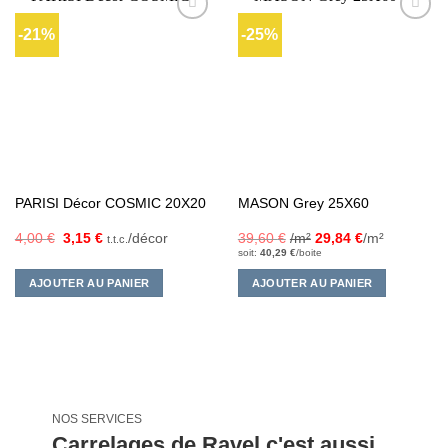
-21%
-25%
Ajouter
Ajouter
à la liste
à la liste
d’envies
d’envies
PARISI Décor COSMIC 20X20
MASON Grey 25X60
Le
Le
4,00
€
3,15
€
/décor
39,60
€
/m²
29,84
€
/m²
t.t.c.
prix
prix
soit:
40,29
€
/boite
initial
actuel
était :
est :
AJOUTER AU PANIER
AJOUTER AU PANIER
4,00 €.
3,15 €.
NOS SERVICES
Carrelages de Ravel c'est aussi