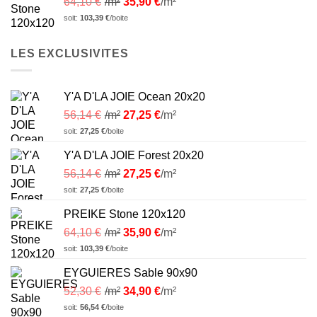
64,10
€
/m²
35,90
€
/m²
soit:
103,39
€
/boite
LES EXCLUSIVITES
Y'A D'LA JOIE Ocean 20x20
56,14
€
/m²
27,25
€
/m²
soit:
27,25
€
/boite
Y'A D'LA JOIE Forest 20x20
56,14
€
/m²
27,25
€
/m²
soit:
27,25
€
/boite
PREIKE Stone 120x120
64,10
€
/m²
35,90
€
/m²
soit:
103,39
€
/boite
EYGUIERES Sable 90x90
52,30
€
/m²
34,90
€
/m²
soit:
56,54
€
/boite