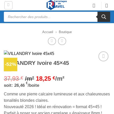
Passer
au
Recherche
contenu
de
produits
Accueil
»
Boutique
VILLANDRY Ivoire 45×45
-52%
Ajouter
à la liste
d’envies
37,93
/m²
18,25
/m²
€
€
€
soit:
26,46
/boite
Comme une pierre calcaire lumineuse et aux chaleureuses
tonalités blondes claires.
Nouveauté 2026 ! Idéal en rénovation = format 45×45 !
Parfait à poser sur ancien carrelage = épaisseur 8mm !