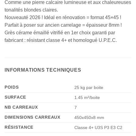
Comme une pierre calcaire lumineuse et aux chaleureuses
tonalités blondes claires.
Nouveauté 2026 ! Idéal en rénovation = format 45×45 !
Parfait à poser sur ancien carrelage = épaisseur 8mm !
Grès cérame émaillé vitrifié en 1er choix garanti par
fabricant : résistant classe 4+ et homologué U.P.E.C.
INFORMATIONS TECHNIQUES
POIDS
25 kg par boite
SURFACE
1.45 m²/boite
NB CARREAUX
7
DIMENSIONS CARREAUX
450x450x8 mm
RÉSISTANCE
Classe 4+ U3S P3 E3 C2