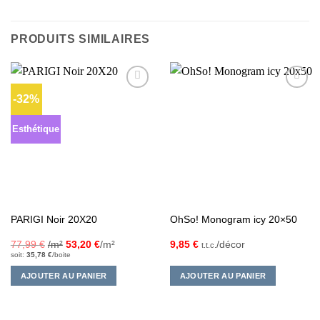
PRODUITS SIMILAIRES
-32%
Ajouter
Ajouter
à la liste
à la liste
d’envies
d’envies
Esthétique
PARIGI Noir 20X20
OhSo! Monogram icy 20×50
77,99
€
/m²
53,20
€
/m²
9,85
€
/décor
t.t.c.
soit:
35,78
€
/boite
AJOUTER AU PANIER
AJOUTER AU PANIER