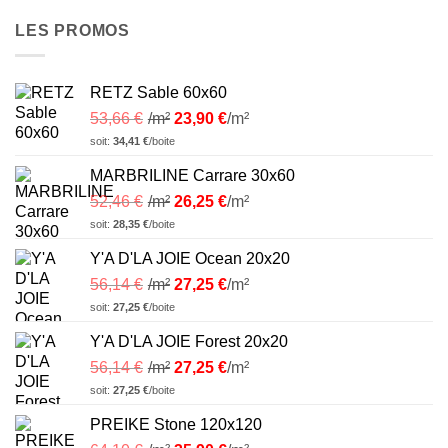
LES PROMOS
RETZ Sable 60x60
53,66
€
/m²
23,90
€
/m²
soit:
34,41
€
/boite
MARBRILINE Carrare 30x60
52,46
€
/m²
26,25
€
/m²
soit:
28,35
€
/boite
Y'A D'LA JOIE Ocean 20x20
56,14
€
/m²
27,25
€
/m²
soit:
27,25
€
/boite
Y'A D'LA JOIE Forest 20x20
56,14
€
/m²
27,25
€
/m²
soit:
27,25
€
/boite
PREIKE Stone 120x120