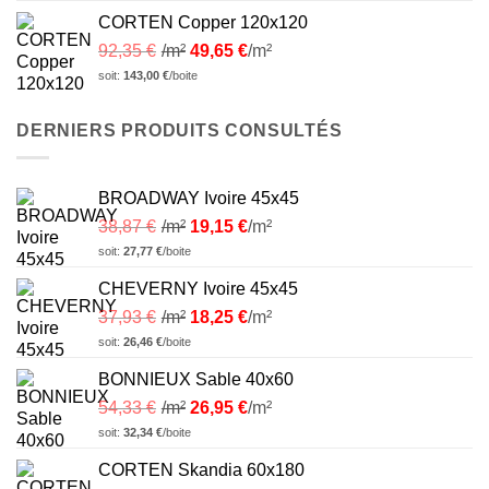
CORTEN Copper 120x120
92,35
€
/m²
49,65
€
/m²
soit:
143,00
€
/boite
DERNIERS PRODUITS CONSULTÉS
BROADWAY Ivoire 45x45
38,87
€
/m²
19,15
€
/m²
soit:
27,77
€
/boite
CHEVERNY Ivoire 45x45
37,93
€
/m²
18,25
€
/m²
soit:
26,46
€
/boite
BONNIEUX Sable 40x60
54,33
€
/m²
26,95
€
/m²
soit:
32,34
€
/boite
CORTEN Skandia 60x180