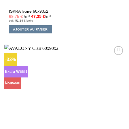
ISKRA Ivoire 60x90x2
69,75
€
/m²
47,35
€
/m²
soit:
51,14
€
/boite
AJOUTER AU PANIER
-33%
Ajouter
à la liste
d’envies
Exclu WEB !
Nouveau