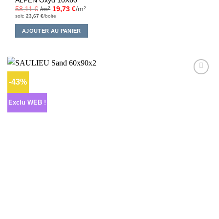
ALPEN Oxyd 10X60
58,11
€
/m²
19,73
€
/m²
soit:
23,67
€
/boite
AJOUTER AU PANIER
-43%
Ajouter
à la liste
d’envies
Exclu WEB !