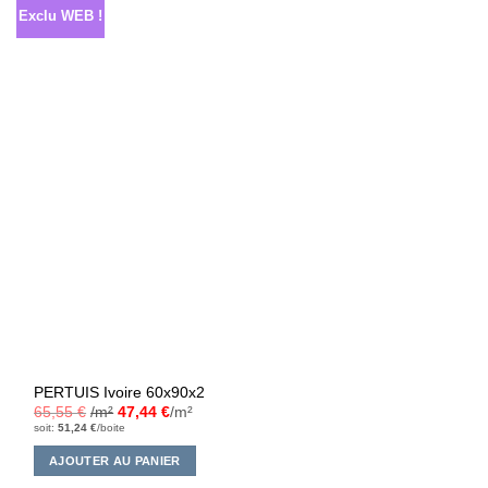
Exclu WEB !
PERTUIS Ivoire 60x90x2
65,55
€
/m²
47,44
€
/m²
soit:
51,24
€
/boite
AJOUTER AU PANIER