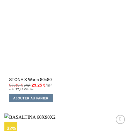
STONE X Warm 80×80
57,40
€
/m²
29,25
€
/m²
soit:
37,44
€
/boite
AJOUTER AU PANIER
-32%
Ajouter