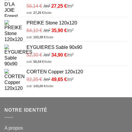
56,14
€
/m²
27,25
€
/m²
soit:
27,25
€
/boite
PREIKE Stone 120x120
64,10
€
/m²
35,90
€
/m²
soit:
103,39
€
/boite
EYGUIERES Sable 90x90
52,30
€
/m²
34,90
€
/m²
soit:
56,54
€
/boite
CORTEN Copper 120x120
92,35
€
/m²
49,65
€
/m²
soit:
143,00
€
/boite
NOTRE IDENTITÉ
A propos