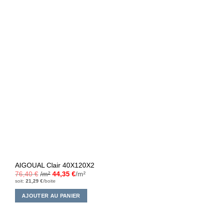
AIGOUAL Clair 40X120X2
76,40
€
/m²
44,35
€
/m²
soit:
21,29
€
/boite
AJOUTER AU PANIER