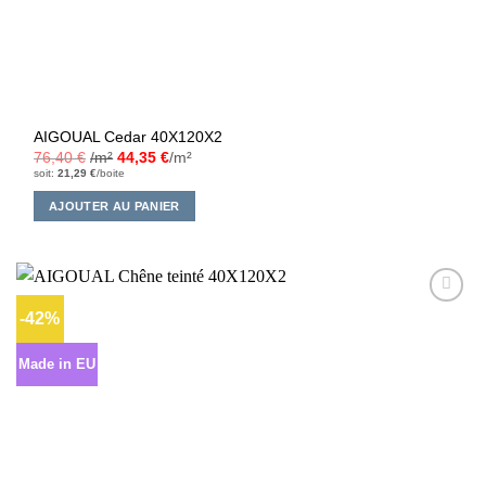
AIGOUAL Cedar 40X120X2
76,40
€
/m²
44,35
€
/m²
soit:
21,29
€
/boite
AJOUTER AU PANIER
-42%
Ajouter
à la liste
d’envies
Made in EU