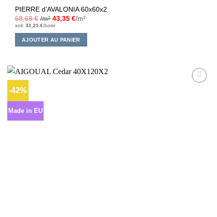
PIERRE d’AVALONIA 60x60x2
68,69
€
/m²
43,35
€
/m²
soit:
31,21
€
/boite
AJOUTER AU PANIER
-42%
Ajouter
à la liste
d’envies
Made in EU