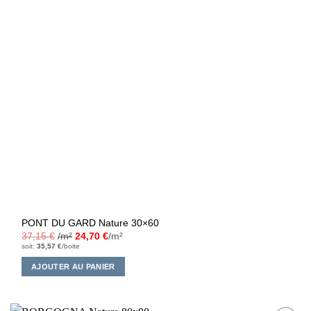
PONT DU GARD Nature 30×60
37,15
€
/m²
24,70
€
/m²
soit:
35,57
€
/boite
AJOUTER AU PANIER