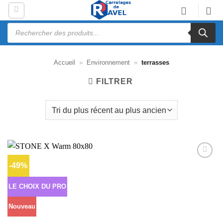
Passer
au
Recherche
contenu
de
produits
Accueil
»
Environnement
»
terrasses
FILTRER
-49%
Ajouter
à la liste
d’envies
LE CHOIX DU PRO
Nouveau