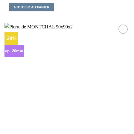
AJOUTER AU PANIER
-28%
Ajouter
à la liste
d’envies
ep. 20mm