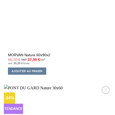
MORVAN Nature 60x90x2
65,70
€
/m²
37,50
€
/m²
soit:
20,25
€
/boite
AJOUTER AU PANIER
-34%
Ajouter
à la liste
d’envies
TENDANCE