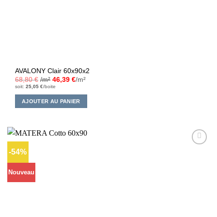
AVALONY Clair 60x90x2
68,80
€
/m²
46,39
€
/m²
soit:
25,05
€
/boite
AJOUTER AU PANIER
-54%
Ajouter
à la liste
d’envies
Nouveau