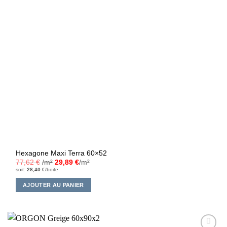
Hexagone Maxi Terra 60×52
77,62
€
/m²
29,89
€
/m²
soit:
28,40
€
/boite
AJOUTER AU PANIER