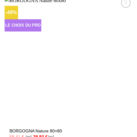
-49%
Ajouter
à la liste
d’envies
LE CHOIX DU PRO
BORGOGNA Nature 80×80
58,41
€
/m²
29,93
€
/m²