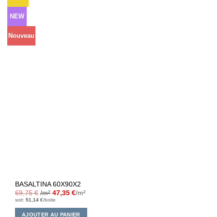
à la liste
d’envies
NEW
Nouveau
BASALTINA 60X90X2
69,75
€
/m²
47,35
€
/m²
soit:
51,14
€
/boite
AJOUTER AU PANIER