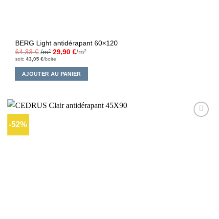
BERG Light antidérapant 60×120
64,33
€
/m²
29,90
€
/m²
soit:
43,05
€
/boite
AJOUTER AU PANIER
-52%
Ajouter
à la liste
d’envies