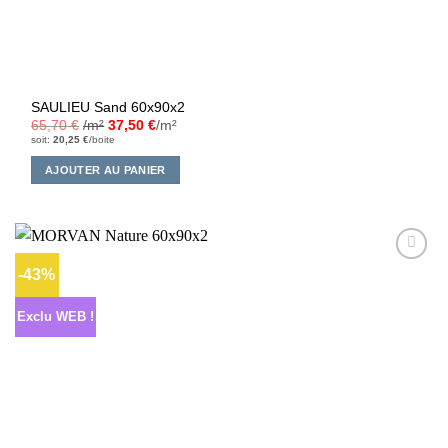
SAULIEU Sand 60x90x2
65,70
€
/m²
37,50
€
/m²
soit:
20,25
€
/boite
AJOUTER AU PANIER
-43%
Ajouter
à la liste
d’envies
Exclu WEB !