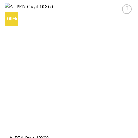
-66%
Ajouter
à la liste
d’envies