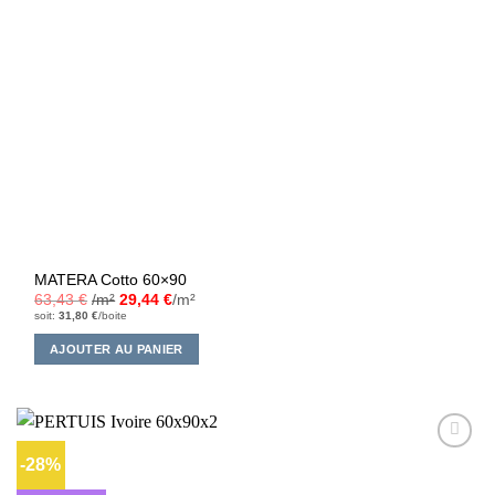
MATERA Cotto 60×90
63,43
€
/m²
29,44
€
/m²
soit:
31,80
€
/boite
AJOUTER AU PANIER
-28%
Ajouter
à la liste
d’envies