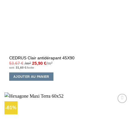
CEDRUS Clair antidérapant 45X90
53,67
€
/m²
25,90
€
/m²
soit:
31,60
€
/boite
AJOUTER AU PANIER
-61%
Ajouter
à la liste
d’envies