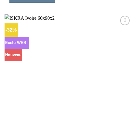
-32%
Ajouter
à la liste
d’envies
Exclu WEB !
Nouveau