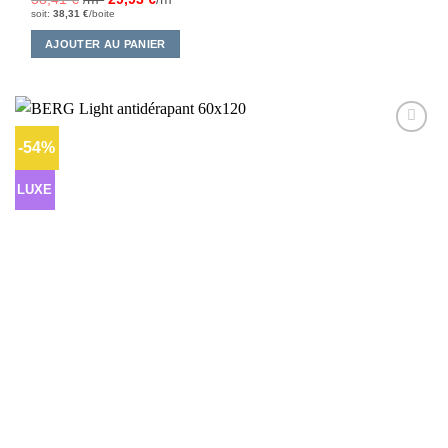
soit:
38,31
€
/boite
AJOUTER AU PANIER
-54%
Ajouter
à la liste
d’envies
LUXE