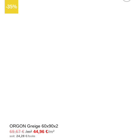
-35%
Ajouter
à la liste
d’envies
ORGON Greige 60x90x2
69,67
€
/m²
44,96
€
/m²
soit:
24,28
€
/boite