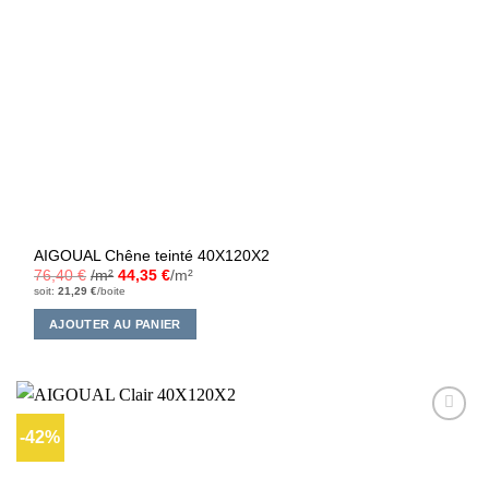
AIGOUAL Chêne teinté 40X120X2
76,40
€
/m²
44,35
€
/m²
soit:
21,29
€
/boite
AJOUTER AU PANIER
-42%
Ajouter
à la liste
d’envies