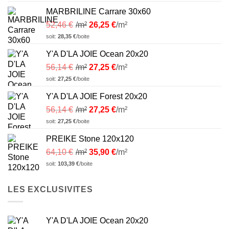
MARBRILINE Carrare 30x60
52,46
€
/m²
26,25
€
/m²
soit:
28,35
€
/boite
Y'A D'LA JOIE Ocean 20x20
56,14
€
/m²
27,25
€
/m²
soit:
27,25
€
/boite
Y'A D'LA JOIE Forest 20x20
56,14
€
/m²
27,25
€
/m²
soit:
27,25
€
/boite
PREIKE Stone 120x120
64,10
€
/m²
35,90
€
/m²
soit:
103,39
€
/boite
LES EXCLUSIVITES
Y'A D'LA JOIE Ocean 20x20