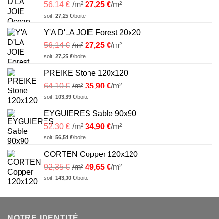
56,14
€
/m²
27,25
€
/m²
soit:
27,25
€
/boite
Y'A D'LA JOIE Forest 20x20
56,14
€
/m²
27,25
€
/m²
soit:
27,25
€
/boite
PREIKE Stone 120x120
64,10
€
/m²
35,90
€
/m²
soit:
103,39
€
/boite
EYGUIERES Sable 90x90
52,30
€
/m²
34,90
€
/m²
soit:
56,54
€
/boite
CORTEN Copper 120x120
92,35
€
/m²
49,65
€
/m²
soit:
143,00
€
/boite
NOTRE IDENTITÉ