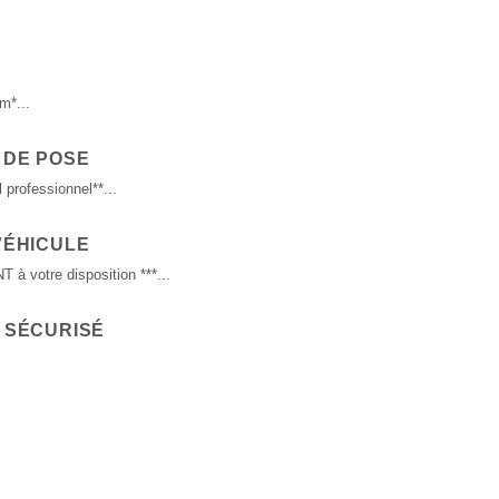
m*...
 DE POSE
 professionnel**...
VÉHICULE
 votre disposition ***...
 SÉCURISÉ