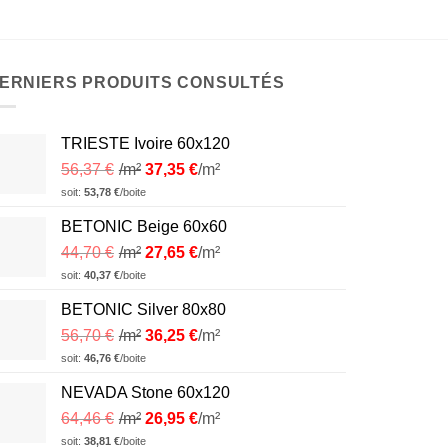
ERNIERS PRODUITS CONSULTÉS
TRIESTE Ivoire 60x120
56,37
€
/m²
37,35
€
/m²
soit:
53,78
€
/boite
BETONIC Beige 60x60
44,70
€
/m²
27,65
€
/m²
soit:
40,37
€
/boite
BETONIC Silver 80x80
56,70
€
/m²
36,25
€
/m²
soit:
46,76
€
/boite
NEVADA Stone 60x120
64,46
€
/m²
26,95
€
/m²
soit:
38,81
€
/boite