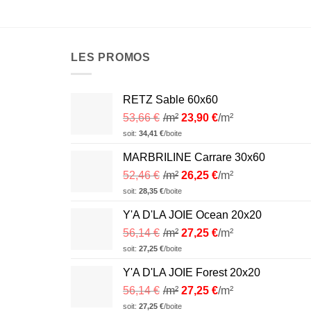
LES PROMOS
RETZ Sable 60x60
53,66
€
/m²
23,90
€
/m²
soit:
34,41
€
/boite
MARBRILINE Carrare 30x60
52,46
€
/m²
26,25
€
/m²
soit:
28,35
€
/boite
Y'A D'LA JOIE Ocean 20x20
56,14
€
/m²
27,25
€
/m²
soit:
27,25
€
/boite
Y'A D'LA JOIE Forest 20x20
56,14
€
/m²
27,25
€
/m²
soit:
27,25
€
/boite