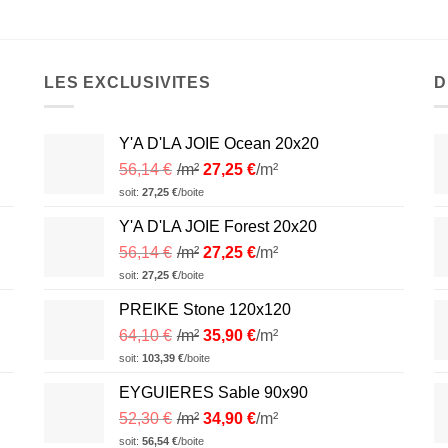
LES EXCLUSIVITES
D
Y'A D'LA JOIE Ocean 20x20
56,14
€
/m²
27,25
€
/m²
soit:
27,25
€
/boite
Y'A D'LA JOIE Forest 20x20
56,14
€
/m²
27,25
€
/m²
soit:
27,25
€
/boite
PREIKE Stone 120x120
64,10
€
/m²
35,90
€
/m²
soit:
103,39
€
/boite
EYGUIERES Sable 90x90
52,30
€
/m²
34,90
€
/m²
soit:
56,54
€
/boite