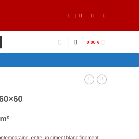
0,00
€
60×60
/m²
ntemporaine, entre un ciment blanc finement