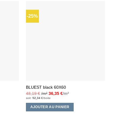
-25%
-21%
Ajouter
Ajouter
à la liste
à la liste
d’envies
d’envies
Graphic
BLUEST black 60X60
PARISI dé
Le
48,19
€
/m²
36,35
€
/m²
4,00
€
3,
pri
soit:
52,34
€
/boite
init
AJOUTE
éta
AJOUTER AU PANIER
4,0