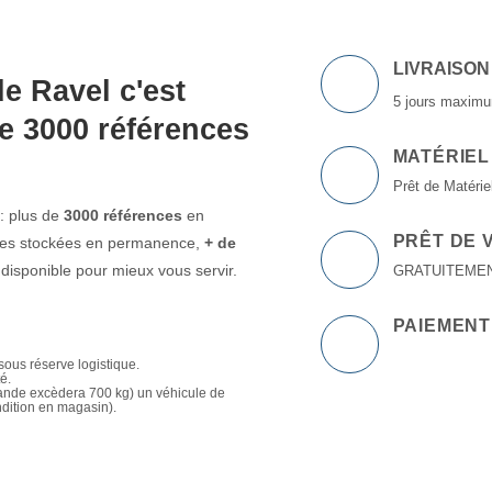
LIVRAISON
e Ravel c'est
5 jours maximu
e 3000 références
MATÉRIEL
Prêt de Matériel
: plus de
3000 références
en
PRÊT DE 
ttes stockées en permanence,
+ de
isponible pour mieux vous servir.
GRATUITEMENT à
PAIEMENT
sous réserve logistique.
té.
mande excèdera 700 kg) un véhicule de
ndition en magasin).