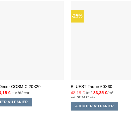
-25%
Ajouter
à la liste
d’envies
 Décor COSMIC 20X20
BLUEST Taupe 60X60
Le
Le
3,15
€
/décor
48,19
€
/m²
36,35
€
/m²
t.t.c.
prix
prix
soit:
52,34
€
/boite
nitial
actuel
TER AU PANIER
était :
est :
AJOUTER AU PANIER
4,00 €.
3,15 €.