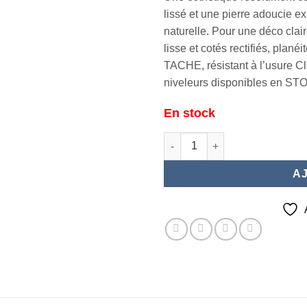
lissé et une pierre adoucie ex
naturelle. Pour une déco clai
lisse et cotés rectifiés, plané
TACHE, résistant à l’usure Cl
niveleurs disponibles en STOC
En stock
quantité de TRIESTE White 60
A