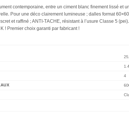
ment contemporaine, entre un ciment blanc finement lissé et un
relle. Pour une déco clairement lumineuse ; dalles format 60×60 à 
scret et raffiné ; ANTI-TACHE, résistant à l’usure Classe 5 (pei)
! Premier choix garanti par fabricant !
25
1.
4
EAUX
60
Cl