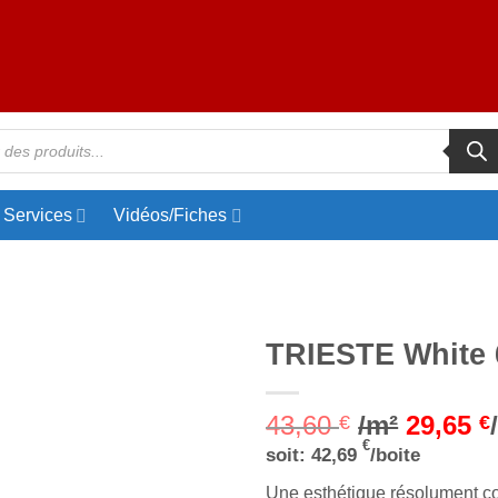
Services
Vidéos/Fiches
TRIESTE White 
Ajouter
43,60
/m²
29,65
à la liste
€
€
d’envies
€
soit:
42,69
/boite
Une esthétique résolument co