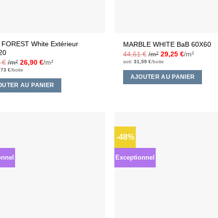
 FOREST White Extérieur
MARBLE WHITE BaB 60X60
20
44,61
€
/m²
29,25
€
/m²
3
€
/m²
26,90
€
/m²
soit:
31,59
€
/boite
,73
€
/boite
AJOUTER AU PANIER
OUTER AU PANIER
-48%
Ajouter
à la liste
d’envies
onnel
Exceptionnel