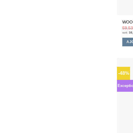
WOOD
59,5
soit:
38
AJ
-48%
Excepti