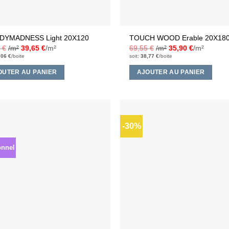
YMADNESS Light 20X120
TOUCH WOOD Erable 20X18
3
€
/m²
39,65
€
/m²
69,55
€
/m²
35,90
€
/m²
,06
€
/boite
soit:
38,77
€
/boite
OUTER AU PANIER
AJOUTER AU PANIER
-30%
Ajouter
à la liste
d’envies
onnel