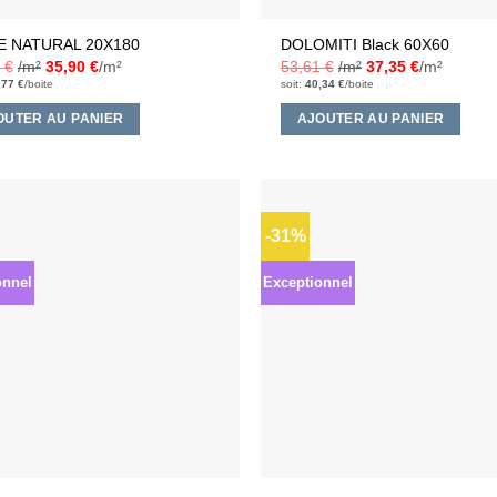
 NATURAL 20X180
DOLOMITI Black 60X60
5
€
/m²
35,90
€
/m²
53,61
€
/m²
37,35
€
/m²
,77
€
/boite
soit:
40,34
€
/boite
OUTER AU PANIER
AJOUTER AU PANIER
-31%
Ajouter
à la liste
d’envies
onnel
Exceptionnel