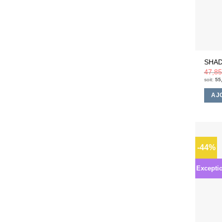
SHAD
47,8
soit:
55
AJ
-44%
Excepti