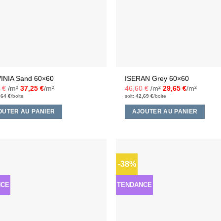
INIA Sand 60×60
ISERAN Grey 60×60
0
€
/m²
37,25
€
/m²
46,60
€
/m²
29,65
€
/m²
,64
€
/boite
soit:
42,69
€
/boite
OUTER AU PANIER
AJOUTER AU PANIER
-38%
Ajouter
à la liste
d’envies
NCE
TENDANCE