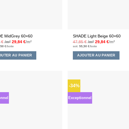
E MidGrey 60×60
SHADE Light Beige 60×60
5
€
/m²
29,84
€
/m²
47,85
€
/m²
29,84
€
/m²
,50
€
/boite
soit:
55,50
€
/boite
OUTER AU PANIER
AJOUTER AU PANIER
-34%
Ajouter
à la liste
d’envies
onnel
Exceptionnel