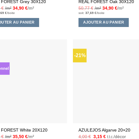
 FOREST Grey 30X120
REAL FOREST Oak 30X120
7
€
/m²
34,90
€
/m²
50,77
€
/m²
34,90
€
/m²
,69
€
/boite
soit:
37,69
€
/boite
OUTER AU PANIER
AJOUTER AU PANIER
-21%
Ajouter
à la liste
d’envies
onnel
 FOREST White 20X120
AZULEJOS Algarve 20×20
Le
Le
1
€
/m²
35,50
€
/m²
4,00
€
3,15
€
/décor
t.t.c.