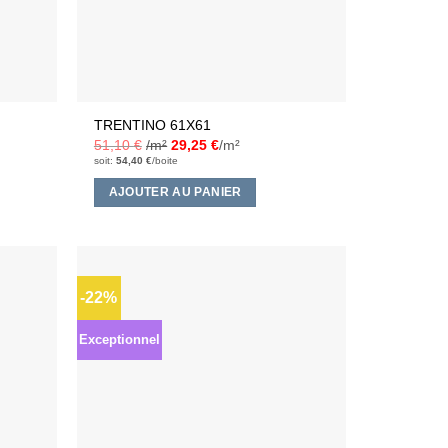
TRENTINO 61X61
51,10
€
/m²
29,25
€
/m²
soit:
54,40
€
/boite
AJOUTER AU PANIER
-22%
Ajouter
Ajouter
à la liste
à la liste
d’envies
d’envies
Exceptionnel