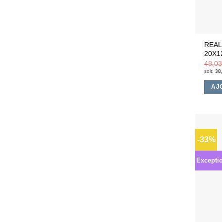
REAL
20X1
48,0
soit:
38
AJ
-33%
Excepti