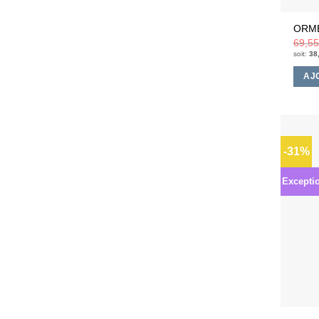
ORME
69,5
soit:
38
AJ
-31%
Excepti