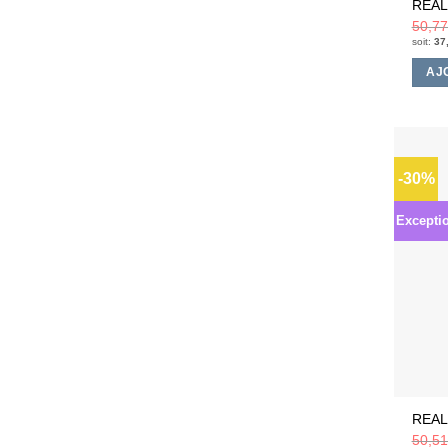
REAL
50,7
soit:
37
AJ
-30%
Excepti
REAL
50,5