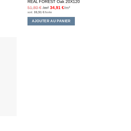
REAL FOREST Oak 20X120
51,80
€
/m²
34,91
€
/m²
soit:
33,51
€
/boite
AJOUTER AU PANIER
Ajouter
à la liste
d’envies