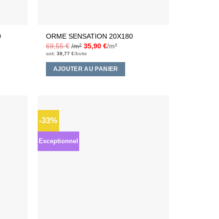
0
ORME SENSATION 20X180
69,55
€
/m²
35,90
€
/m²
soit:
38,77
€
/boite
AJOUTER AU PANIER
-33%
Ajouter
Ajouter
à la liste
à la liste
d’envies
d’envies
Exceptionnel