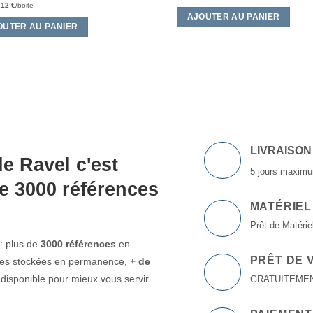
prix
prix
,12
€
/boite
initial
actuel
AJOUTER AU PANIER
était :
est :
OUTER AU PANIER
4,00 €.
3,15 €.
LIVRAISON
e Ravel c'est
5 jours maximu
e 3000 références
MATÉRIEL
Prêt de Matériel
: plus de
3000 références
en
PRÊT DE 
ttes stockées en permanence,
+ de
isponible pour mieux vous servir.
GRATUITEMENT à