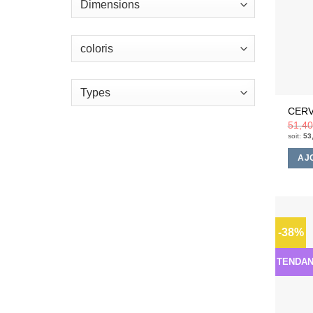
CERV
51,4
soit:
53
AJ
-38%
TENDA