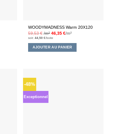
WOODYMADNESS Warm 20X120
59,53
€
/m²
46,35
€
/m²
soit:
44,50
€
/boite
AJOUTER AU PANIER
-48%
Ajouter
Ajouter
à la liste
à la liste
d’envies
d’envies
Exceptionnel