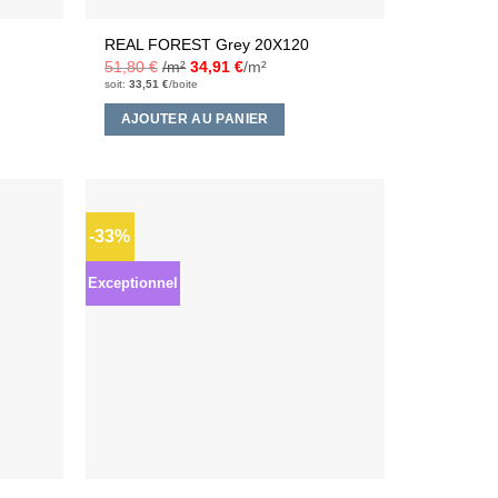
REAL FOREST Grey 20X120
51,80
€
/m²
34,91
€
/m²
soit:
33,51
€
/boite
AJOUTER AU PANIER
-33%
Ajouter
Ajouter
à la liste
à la liste
d’envies
d’envies
Exceptionnel