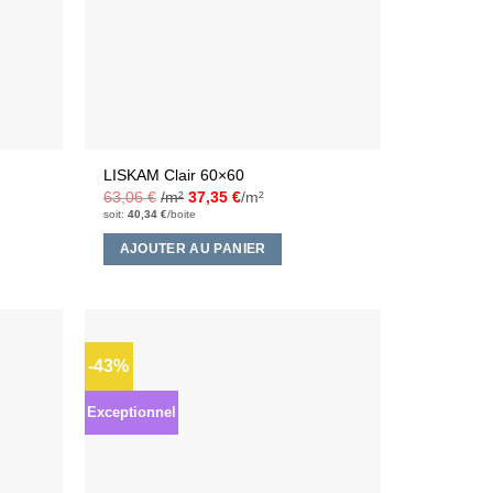
LISKAM Clair 60×60
63,06
€
/m²
37,35
€
/m²
soit:
40,34
€
/boite
AJOUTER AU PANIER
-43%
Ajouter
Ajouter
à la liste
à la liste
d’envies
d’envies
Exceptionnel