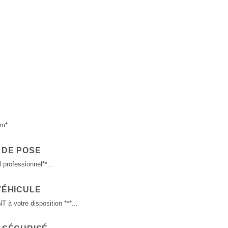
m*...
 DE POSE
 professionnel**...
VÉHICULE
 votre disposition ***...