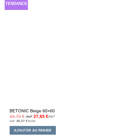
TENDANCE
BETONIC Beige 60×60
44,70
€
/m²
27,65
€
/m²
soit:
40,37
€
/boite
AJOUTER AU PANIER