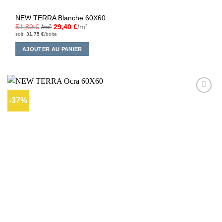
NEW TERRA Blanche 60X60
51,80
€
/m²
29,40
€
/m²
soit:
31,75
€
/boite
AJOUTER AU PANIER
-37%
Ajouter
à la liste
d’envies