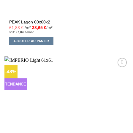
PEAK Lagon 60x60x2
61,83
€
/m²
38,65
€
/m²
soit:
27,83
€
/boite
AJOUTER AU PANIER
-48%
Ajouter
à la liste
d’envies
TENDANCE