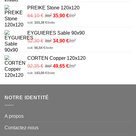
PREIKE Stone 120x120
64,10
€
/m²
35,90
€
/m²
soit:
103,39
€
/boite
EYGUIERES Sable 90x90
52,30
€
/m²
34,90
€
/m²
soit:
56,54
€
/boite
CORTEN Copper 120x120
92,35
€
/m²
49,65
€
/m²
soit:
143,00
€
/boite
NOTRE IDENTITÉ
A propos
Contactez-nous