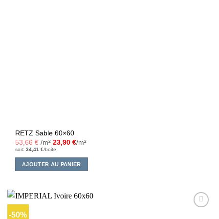
RETZ Sable 60×60
53,66
€
/m²
23,90
€
/m²
soit:
34,41
€
/boite
AJOUTER AU PANIER
-50%
Ajouter