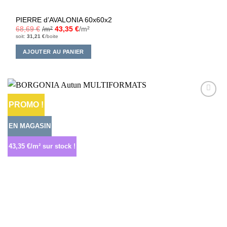
PIERRE d’AVALONIA 60x60x2
68,69
€
/m²
43,35
€
/m²
soit:
31,21
€
/boite
AJOUTER AU PANIER
PROMO !
Ajouter
à la liste
d’envies
EN MAGASIN
43,35 €/m² sur stock !