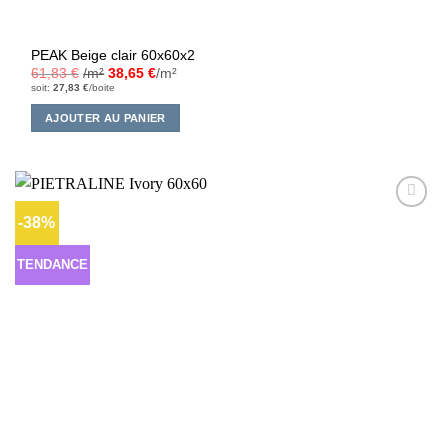
PEAK Beige clair 60x60x2
61,83
€
/m²
38,65
€
/m²
soit:
27,83
€
/boite
AJOUTER AU PANIER
-38%
Ajouter
à la liste
d’envies
TENDANCE