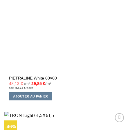
PIETRALINE White 60×60
48,13
€
/m²
29,85
€
/m²
soit:
53,73
€
/boite
AJOUTER AU PANIER
-46%
Ajouter