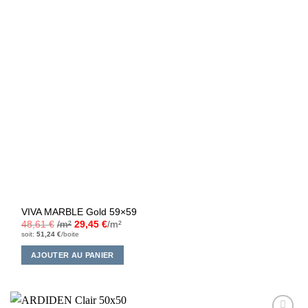
VIVA MARBLE Gold 59×59
48,61
€
/m²
29,45
€
/m²
soit:
51,24
€
/boite
AJOUTER AU PANIER