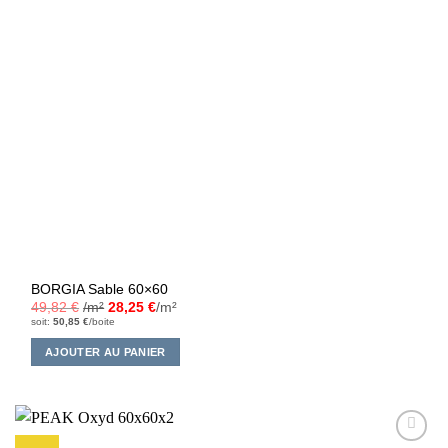
BORGIA Sable 60×60
49,82
€
/m²
28,25
€
/m²
soit:
50,85
€
/boite
AJOUTER AU PANIER