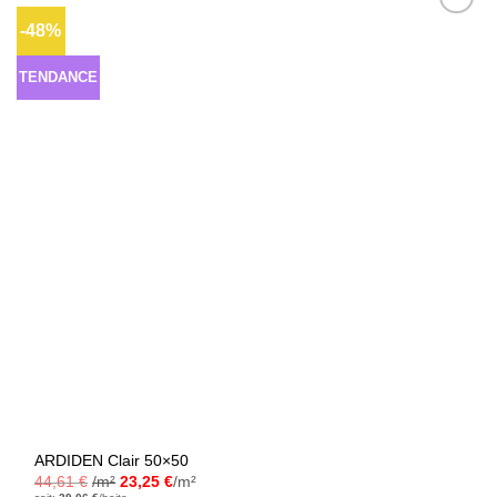
-48%
Ajouter
à la liste
d’envies
TENDANCE
ARDIDEN Clair 50×50
44,61
€
/m²
23,25
€
/m²