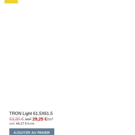
à la liste
d’envies
TRON Light 61,5X61,5
53,80
€
/m²
29,25
€
/m²
soit:
44,17
€
/boite
AJOUTER AU PANIER