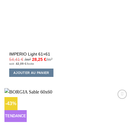
IMPERIO Light 61×61
54,41
€
/m²
28,25
€
/m²
soit:
42,09
€
/boite
AJOUTER AU PANIER
-43%
Ajouter
à la liste
d’envies
TENDANCE