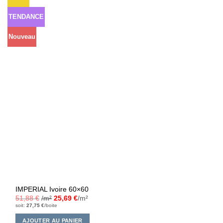
à la liste
d’envies
TENDANCE
Nouveau
IMPERIAL Ivoire 60×60
51,88
€
/m²
25,69
€
/m²
soit:
27,75
€
/boite
AJOUTER AU PANIER