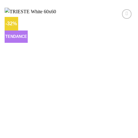
-32%
Ajouter
à la liste
d’envies
TENDANCE