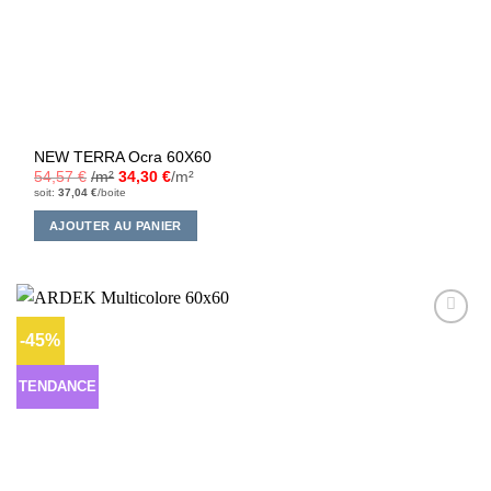
NEW TERRA Ocra 60X60
54,57
€
/m²
34,30
€
/m²
soit:
37,04
€
/boite
AJOUTER AU PANIER
-45%
Ajouter
à la liste
d’envies
TENDANCE