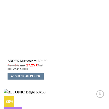
ARDEK Multicolore 60×60
49,71
€
/m²
27,25
€
/m²
soit:
39,24
€
/boite
AJOUTER AU PANIER
-38%
Ajouter
à la liste
d’envies