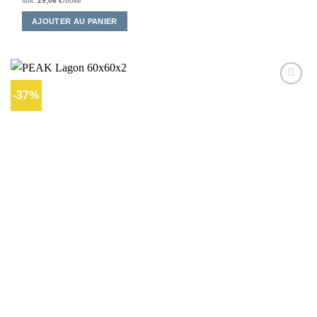
soit:
29,06
€
/boite
AJOUTER AU PANIER
-37%
Ajouter
à la liste
d’envies