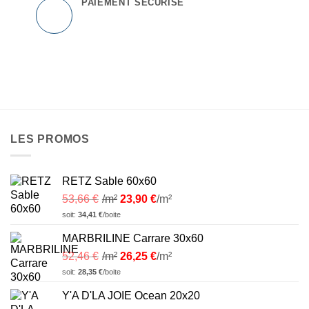
PAIEMENT SÉCURISÉ
LES PROMOS
RETZ Sable 60x60
53,66
€
/m²
23,90
€
/m²
soit:
34,41
€
/boite
MARBRILINE Carrare 30x60
52,46
€
/m²
26,25
€
/m²
soit:
28,35
€
/boite
Y'A D'LA JOIE Ocean 20x20