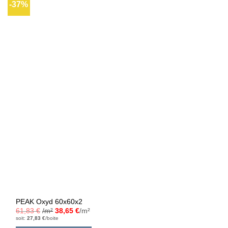
-37%
Ajouter
à la liste
d’envies
PEAK Oxyd 60x60x2
61,83
€
/m²
38,65
€
/m²
soit:
27,83
€
/boite