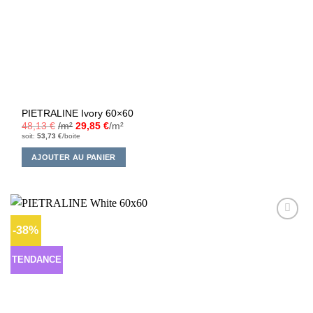
PIETRALINE Ivory 60×60
48,13
€
/m²
29,85
€
/m²
soit:
53,73
€
/boite
AJOUTER AU PANIER
-38%
Ajouter
à la liste
d’envies
TENDANCE