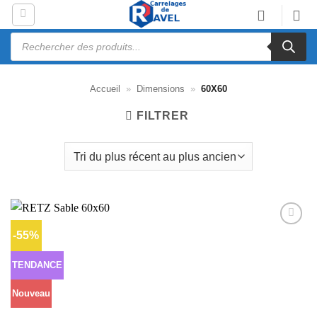
Passer
au
Recherche
contenu
de
produits
Accueil
»
Dimensions
»
60X60
FILTRER
-55%
Ajouter
à la liste
d’envies
TENDANCE
Nouveau