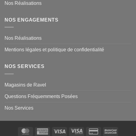
Nos Réalisations
NOS ENGAGEMENTS
Nos Réalisations
Mentions légales et politique de confidentialité
NOS SERVICES
Magasins de Ravel
Questions Fréquemments Posées
Nos Services
MasterCard
American
Visa
Visa
Credit
MasterCa